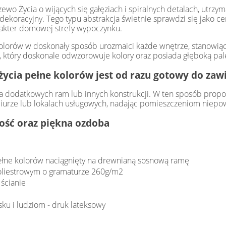
o Życia o wijących się gałęziach i spiralnych detalach, utrzyma
koracyjny. Tego typu abstrakcja świetnie sprawdzi się jako cen
rakter domowej strefy wypoczynku.
kolorów w doskonały sposób urozmaici każde wnętrze, stanowiąc
i, który doskonale odwzorowuje kolory oraz posiada głęboką pal
ycia pełne kolorów jest od razu gotowy do zawi
 dodatkowych ram lub innych konstrukcji. W ten sposób propon
iurze lub lokalach usługowych, nadając pomieszczeniom niepow
łość oraz piękna ozdoba
pełne kolorów naciągnięty na drewnianą sosnową ramę
poliestrowym o gramaturze 260g/m2
ścianie
sku i ludziom - druk lateksowy