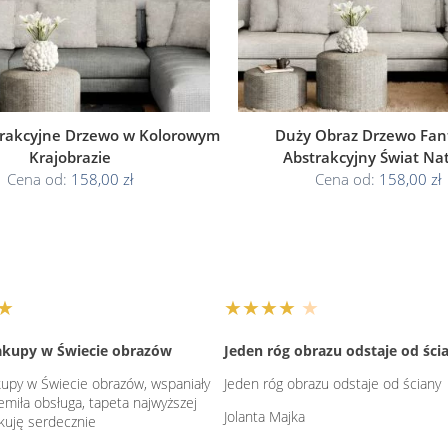
trakcyjne Drzewo w Kolorowym
Duży Obraz Drzewo Fant
Krajobrazie
Abstrakcyjny Świat Na
Cena od:
158,00 zł
Cena od:
158,00 zł
★
★★★★
★
akupy w Świecie obrazów
Jeden róg obrazu odstaje od ści
upy w Świecie obrazów, wspaniały
Jeden róg obrazu odstaje od ściany
emiła obsługa, tapeta najwyższej
Jolanta Majka
ękuję serdecznie