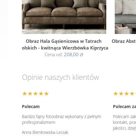
Obraz Hala Gąsienicowa w Tatrach
Obraz Abs
Polskich - kwitnąca Wierzbówka Kiprzyca
Cena od:
208,00 zł
Opinie naszych klientów
★★★★★
★★★★
Polecam
Polecam z
Bardzo fajny fotoobraz wykonany z pełnym
Polecam zak
profesjonalizmem
kontakt, prz
jakości, dzi
Anna Bienkowska-Lesiak