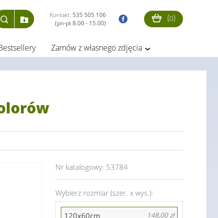
Kontakt:
535 505 106
(
)
0
(pn-pt 8.00 - 15.00)
Bestsellery
Zamów z własnego zdjęcia
kolorów
Nr katalogowy:
53784
Wybierz rozmiar (szer. x wys.):
120x60cm
148,00 zł