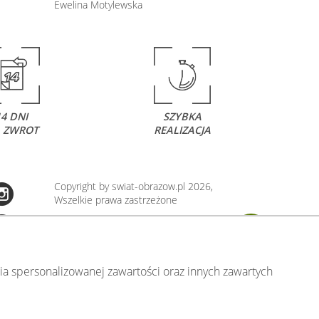
Ewelina Motylewska
14 DNI
SZYBKA
 ZWROT
REALIZACJA
Copyright by swiat-obrazow.pl 2026,
Wszelkie prawa zastrzeżone
Stronę oceniło już
13707
osób.
Otrzymaliśmy
4.89
pkt. na
5
możliwych.
Oceń nas również Ty:
106
a spersonalizowanej zawartości oraz innych zawartych
.00)
.pl