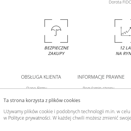
Dorota FID
BEZPIECZNE
12 LA
ZAKUPY
NA RY
OBSŁUGA KLIENTA
INFORMACJE PRAWNE
Dane Firmy
Regulamin strony
O Swiat-Obrazow
Polityka prywatności
Ta strona korzysta z plików cookies
Dostawa i płatność
Polityka cookies
Kody rabatowe
Odstąp od umowy tutaj
Używamy plików cookie i podobnych technologii m.in. w celu
Kontakt
w
Polityce prywatności
. W każdej chwili możesz zmienić swoje