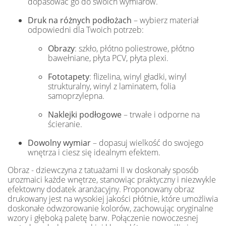
dopasować go do swoich wymiarów.
Druk na różnych podłożach
– wybierz materiał
odpowiedni dla Twoich potrzeb:
Obrazy
: szkło, płótno poliestrowe, płótno
bawełniane, płyta PCV, płyta plexi.
Fototapety
: flizelina, winyl gładki, winyl
strukturalny, winyl z laminatem, folia
samoprzylepna.
Naklejki podłogowe
– trwałe i odporne na
ścieranie.
Dowolny wymiar
– dopasuj wielkość do swojego
wnętrza i ciesz się idealnym efektem.
Obraz - dziewczyna z tatuażami II w doskonały sposób
urozmaici każde wnętrze, stanowiąc praktyczny i niezwykle
efektowny dodatek aranżacyjny. Proponowany obraz
drukowany jest na wysokiej jakości płótnie, które umożliwia
doskonałe odwzorowanie kolorów, zachowując oryginalne
wzory i głęboką paletę barw. Połączenie nowoczesnej