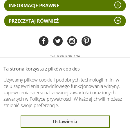
INFORMACJE PRAWNE
PRZECZYTAJ RÓWNIEŻ
Tel:
535 505 106
(pn-pt 8.00 - 15.00)
Ta strona korzysta z plików cookies
biuro@swiat-obrazow.pl
Copyright by swiat-obrazow.pl 2026,
Używamy plików cookie i podobnych technologii m.in. w
Wszelkie prawa zastrzeżone
celu zapewnienia prawidłowego funkcjonowania witryny,
zapewnienia spersonalizowanej zawartości oraz innych
Stronę oceniło już
13706
osób.
zawartych w
Polityce prywatności
. W każdej chwili możesz
Otrzymaliśmy
4.89
pkt. na
5
możliwych.
zmienić swoje preferencje.
Oceń nas również Ty:
Ostatnio 21 osób
Ustawienia
oglądało ten produkt