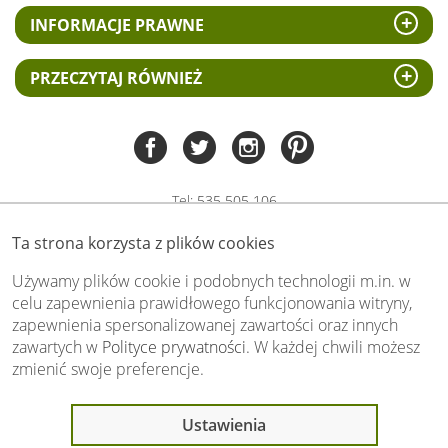
INFORMACJE PRAWNE
PRZECZYTAJ RÓWNIEŻ
Tel:
535 505 106
(pn-pt 8.00 - 15.00)
Ta strona korzysta z plików cookies
biuro@swiat-obrazow.pl
Copyright by swiat-obrazow.pl 2026,
Używamy plików cookie i podobnych technologii m.in. w
Wszelkie prawa zastrzeżone
celu zapewnienia prawidłowego funkcjonowania witryny,
zapewnienia spersonalizowanej zawartości oraz innych
Stronę oceniło już
13699
osób.
zawartych w
Polityce prywatności
. W każdej chwili możesz
Otrzymaliśmy
4.89
pkt. na
5
możliwych.
zmienić swoje preferencje.
Oceń nas również Ty:
Ostatnio 9 osób
Ustawienia
oglądało ten produkt