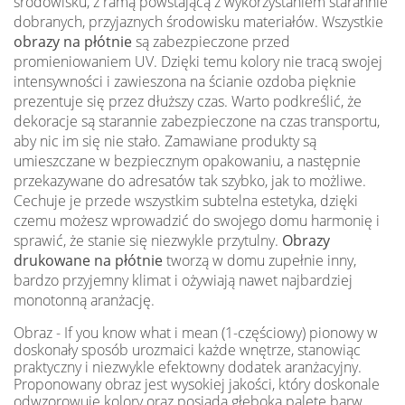
środowisku, z ramą powstającą z wykorzystaniem starannie
dobranych, przyjaznych środowisku materiałów. Wszystkie
obrazy na płótnie
są zabezpieczone przed
promieniowaniem UV. Dzięki temu kolory nie tracą swojej
intensywności i zawieszona na ścianie ozdoba pięknie
prezentuje się przez dłuższy czas. Warto podkreślić, że
dekoracje są starannie zabezpieczone na czas transportu,
aby nic im się nie stało. Zamawiane produkty są
umieszczane w bezpiecznym opakowaniu, a następnie
przekazywane do adresatów tak szybko, jak to możliwe.
Cechuje je przede wszystkim subtelna estetyka, dzięki
czemu możesz wprowadzić do swojego domu harmonię i
sprawić, że stanie się niezwykle przytulny.
Obrazy
drukowane na płótnie
tworzą w domu zupełnie inny,
bardzo przyjemny klimat i ożywiają nawet najbardziej
monotonną aranżację.
Obraz - If you know what i mean (1-częściowy) pionowy w
doskonały sposób urozmaici każde wnętrze, stanowiąc
praktyczny i niezwykle efektowny dodatek aranżacyjny.
Proponowany obraz jest wysokiej jakości, który doskonale
odwzorowuje kolory oraz posiada głęboką paletę barw.