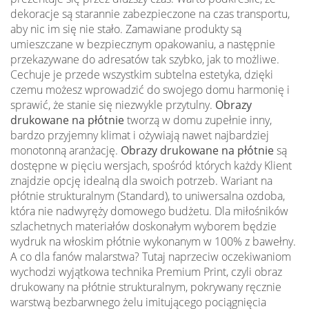
dekoracje są starannie zabezpieczone na czas transportu,
aby nic im się nie stało. Zamawiane produkty są
umieszczane w bezpiecznym opakowaniu, a następnie
przekazywane do adresatów tak szybko, jak to możliwe.
Cechuje je przede wszystkim subtelna estetyka, dzięki
czemu możesz wprowadzić do swojego domu harmonię i
sprawić, że stanie się niezwykle przytulny.
Obrazy
drukowane na płótnie
tworzą w domu zupełnie inny,
bardzo przyjemny klimat i ożywiają nawet najbardziej
monotonną aranżację.
Obrazy drukowane na płótnie
są
dostępne w pięciu wersjach, spośród których każdy Klient
znajdzie opcję idealną dla swoich potrzeb. Wariant na
płótnie strukturalnym (Standard), to uniwersalna ozdoba,
która nie nadwyręży domowego budżetu. Dla miłośników
szlachetnych materiałów doskonałym wyborem będzie
wydruk na włoskim płótnie wykonanym w 100% z bawełny.
A co dla fanów malarstwa? Tutaj naprzeciw oczekiwaniom
wychodzi wyjątkowa technika Premium Print, czyli obraz
drukowany na płótnie strukturalnym, pokrywany ręcznie
warstwą bezbarwnego żelu imitującego pociągnięcia