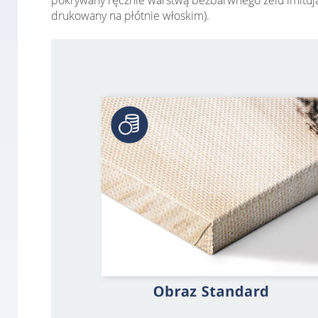
pokrywany ręcznie warstwą bezbarwnego żelu imitują
drukowany na płótnie włoskim).