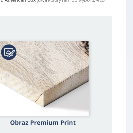
pu American Box
(dwa kolory ram do wyboru, wzór