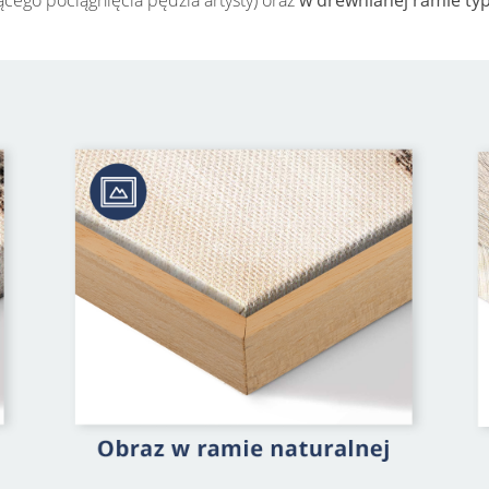
cego pociągnięcia pędzla artysty) oraz
w drewnianej ramie ty