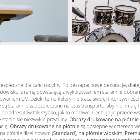
ezpieczne dla całej rodziny. To bezzapachowe dekoracje, dlateg
odowisku, z ramą powstającą z wykorzystaniem starannie dobran
aniem UV. Dzięki temu kolory nie tracą swojej intensywności 
je są starannie zabezpieczone na czas transportu, aby nic im si
o adresatów tak szybko, jak to możliwe. Cechuje je przede ws
stanie się niezwykle przytulny.
Obrazy drukowane na płótnie
ację.
Obrazy drukowane na płótnie
są dostępne w czterech wer
a płótnie flizelinowym (
Standard
),
na płótnie włoskim
,
Premi