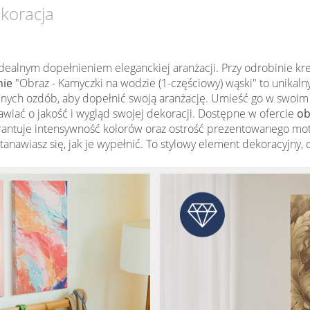
ekoracja
dealnym dopełnieniem eleganckiej aranżacji. Przy odrobinie k
nie
"Obraz - Kamyczki na wodzie (1-częściowy) wąski" to unikaln
nych ozdób, aby dopełnić swoją aranżację. Umieść go w swoim wn
awiać o jakość i wygląd swojej dekoracji. Dostępne w ofercie
ob
ntuje intensywność kolorów oraz ostrość prezentowanego moty
astanawiasz się, jak je wypełnić. To stylowy element dekoracyjny,