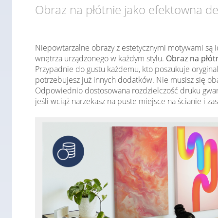
Obraz na płótnie jako efektowna d
Niepowtarzalne obrazy z estetycznymi motywami są i
wnętrza urządzonego w każdym stylu.
Obraz na płót
Przypadnie do gustu każdemu, kto poszukuje oryginal
potrzebujesz już innych dodatków. Nie musisz się ob
Odpowiednio dostosowana rozdzielczość druku gwara
jeśli wciąż narzekasz na puste miejsce na ścianie i z