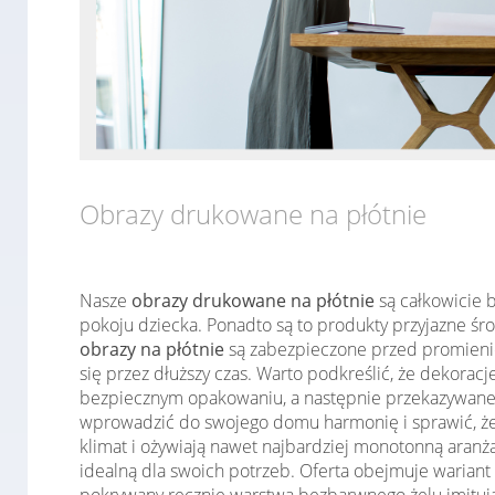
Obrazy drukowane na płótnie
Nasze
obrazy drukowane na płótnie
są całkowicie b
pokoju dziecka. Ponadto są to produkty przyjazne śr
obrazy na płótnie
są zabezpieczone przed promieniow
się przez dłuższy czas. Warto podkreślić, że dekorac
bezpiecznym opakowaniu, a następnie przekazywane d
wprowadzić do swojego domu harmonię i sprawić, że 
klimat i ożywiają nawet najbardziej monotonną aranż
idealną dla swoich potrzeb. Oferta obejmuje wariant n