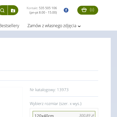
Kontakt:
535 505 106
(
)
0
(pn-pt 8.00 - 15.00)
Bestsellery
Zamów z własnego zdjęcia
Nr katalogowy:
13973
Wybierz rozmiar (szer. x wys.):
120x40cm
300,89 zł