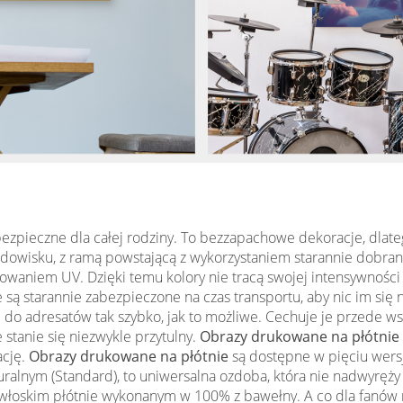
ezpieczne dla całej rodziny. To bezzapachowe dekoracje, dlateg
odowisku, z ramą powstającą z wykorzystaniem starannie dobran
aniem UV. Dzięki temu kolory nie tracą swojej intensywności 
je są starannie zabezpieczone na czas transportu, aby nic im si
o adresatów tak szybko, jak to możliwe. Cechuje je przede ws
stanie się niezwykle przytulny.
Obrazy drukowane na płótnie
ację.
Obrazy drukowane na płótnie
są dostępne w pięciu wersj
kturalnym (Standard), to uniwersalna ozdoba, która nie nadwyr
łoskim płótnie wykonanym w 100% z bawełny. A co dla fanów 