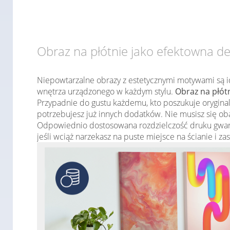
Obraz na płótnie jako efektowna d
Niepowtarzalne obrazy z estetycznymi motywami są i
wnętrza urządzonego w każdym stylu.
Obraz na płót
Przypadnie do gustu każdemu, kto poszukuje oryginal
potrzebujesz już innych dodatków. Nie musisz się ob
Odpowiednio dostosowana rozdzielczość druku gwara
jeśli wciąż narzekasz na puste miejsce na ścianie i z