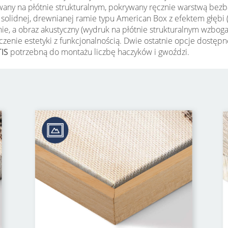
wany na płótnie strukturalnym, pokrywany ręcznie warstwą bezb
t w solidnej, drewnianej ramie typu American Box z efektem głę
łonie, a obraz akustyczny (wydruk na płótnie strukturalnym wzbo
łączenie estetyki z funkcjonalnością. Dwie ostatnie opcje dost
IS
potrzebną do montażu liczbę haczyków i gwoździ.