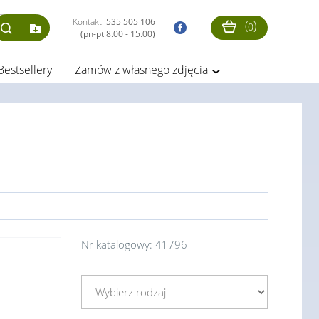
Kontakt:
535 505 106
(
)
0
(pn-pt 8.00 - 15.00)
Bestsellery
Zamów z własnego zdjęcia
Nr katalogowy:
41796