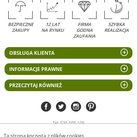
BEZPIECZNE
12 LAT
FIRMA
SZYBKA
ZAKUPY
NA RYNKU
GODNA
REALIZACJA
ZAUFANIA
OBSŁUGA KLIENTA
INFORMACJE PRAWNE
PRZECZYTAJ RÓWNIEŻ
Tel:
535 505 106
(pn-pt 8.00 - 15.00)
Ta strona korzysta z plików cookies