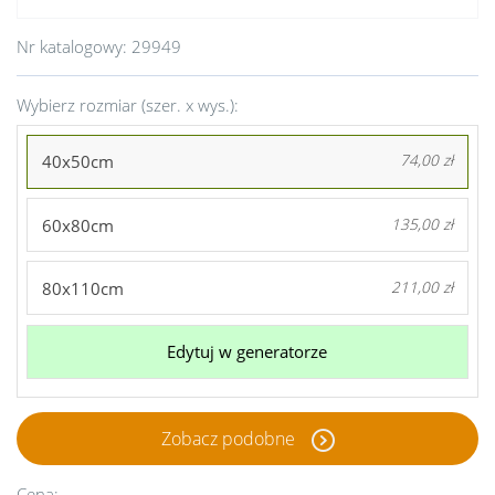
Nr katalogowy:
29949
Wybierz rozmiar (szer. x wys.):
40x50cm
74,00 zł
60x80cm
135,00 zł
80x110cm
211,00 zł
Edytuj w generatorze
Zobacz podobne
Cena: