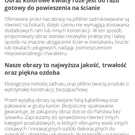
Obraz kolorowe kwiaty róże jest od razu
gotowy do powieszenia na ścianie
Oferowane przez nas obrazy na płótnie zadrukowywane są
również na bokach, dzięki czemu nie wymagają stosowania
dodatkowych ram lub innych konstrukcji. W ten sposób
proponowany obraz stanowi niezwykle praktyczny i łatwy
sposób na znaczne ubogacenie ścian w mieszkaniu, biurze
lub lokalach usługowych, nadając pomieszczeniom
niepowtarzalnego charakteru.
Nasze obrazy to najwyższa jakość, trwałość
oraz piękna ozdoba
Ekologiczna metoda zadruku oraz płótno tworzą produkt o
wytrzymałej konstrukcji, bezzapachowy.
Przed wysyłką obrazy są owijane folią bąbelkową oraz
pakowane w gruby karton. Bezpieczne opakowanie
gwarantuje, że zakupiony obraz dotrze do Państwa bez
szwanku. Zapraszamy do sprawdzenia również innych
kategorii produktowych, w których oferujemy wiele innych
ciekawych i innowacyjnych ozdób dekoracyjnych do
mieszkań i obiektów usługowych. W przypadku pojawienia