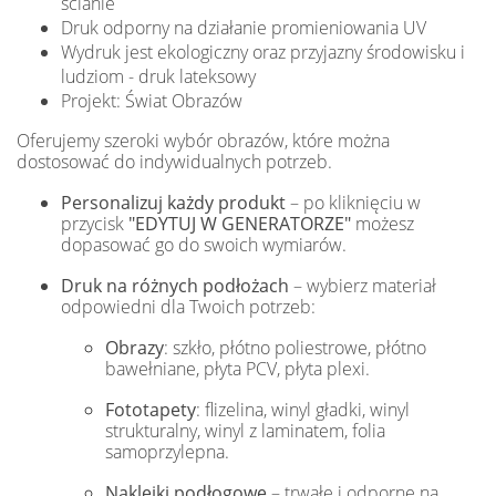
ścianie
Druk odporny na działanie promieniowania UV
Wydruk jest ekologiczny oraz przyjazny środowisku i
ludziom - druk lateksowy
Projekt: Świat Obrazów
Oferujemy szeroki wybór obrazów, które można
dostosować do indywidualnych potrzeb.
Personalizuj każdy produkt
– po kliknięciu w
przycisk
"EDYTUJ W GENERATORZE"
możesz
dopasować go do swoich wymiarów.
Druk na różnych podłożach
– wybierz materiał
odpowiedni dla Twoich potrzeb:
Obrazy
: szkło, płótno poliestrowe, płótno
bawełniane, płyta PCV, płyta plexi.
Fototapety
: flizelina, winyl gładki, winyl
strukturalny, winyl z laminatem, folia
samoprzylepna.
Naklejki podłogowe
– trwałe i odporne na