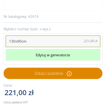
Nr katalogowy:
42616
Wybierz rozmiar (szer. x wys.):
130x90cm
221,00 zł
Edytuj w generatorze
Zobacz podobne
Cena:
221,00 zł
Cena zawiera VAT