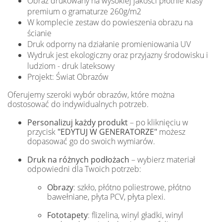
Obraz drukowany na wysokiej jakości płótnie klasy
premium o gramaturze 260g/m2
W komplecie zestaw do powieszenia obrazu na
ścianie
Druk odporny na działanie promieniowania UV
Wydruk jest ekologiczny oraz przyjazny środowisku i
ludziom - druk lateksowy
Projekt: Świat Obrazów
Oferujemy szeroki wybór obrazów, które można
dostosować do indywidualnych potrzeb.
Personalizuj każdy produkt
– po kliknięciu w
przycisk
"EDYTUJ W GENERATORZE"
możesz
dopasować go do swoich wymiarów.
Druk na różnych podłożach
– wybierz materiał
odpowiedni dla Twoich potrzeb:
Obrazy
: szkło, płótno poliestrowe, płótno
bawełniane, płyta PCV, płyta plexi.
Fototapety
: flizelina, winyl gładki, winyl