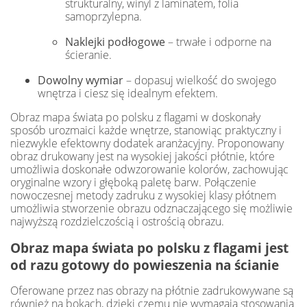
strukturalny, winyl z laminatem, folia
samoprzylepna.
Naklejki podłogowe
– trwałe i odporne na
ścieranie.
Dowolny wymiar
– dopasuj wielkość do swojego
wnętrza i ciesz się idealnym efektem.
Obraz mapa świata po polsku z flagami w doskonały
sposób urozmaici każde wnętrze, stanowiąc praktyczny i
niezwykle efektowny dodatek aranżacyjny. Proponowany
obraz drukowany jest na wysokiej jakości płótnie, które
umożliwia doskonałe odwzorowanie kolorów, zachowując
oryginalne wzory i głęboką paletę barw. Połączenie
nowoczesnej metody zadruku z wysokiej klasy płótnem
umożliwia stworzenie obrazu odznaczającego się możliwie
najwyższą rozdzielczością i ostrością obrazu.
Obraz mapa świata po polsku z flagami jest
od razu gotowy do powieszenia na ścianie
Oferowane przez nas obrazy na płótnie zadrukowywane są
również na bokach, dzięki czemu nie wymagają stosowania