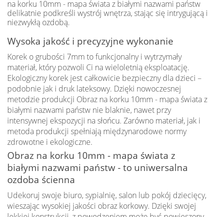
na korku 10mm - mapa świata z białymi nazwami państw
delikatnie podkreśli wystrój wnętrza, stając się intrygującą i
niezwykłą ozdobą.
Wysoka jakość i precyzyjne wykonanie
Korek o grubości 7mm to funkcjonalny i wytrzymały
materiał, który pozwoli Ci na wieloletnią eksploatację.
Ekologiczny korek jest całkowicie bezpieczny dla dzieci –
podobnie jak i druk lateksowy. Dzięki nowoczesnej
metodzie produkcji Obraz na korku 10mm - mapa świata z
białymi nazwami państw nie blaknie, nawet przy
intensywnej ekspozycji na słońcu. Zarówno materiał, jak i
metoda produkcji spełniają międzynarodowe normy
zdrowotne i ekologiczne.
Obraz na korku 10mm - mapa świata z
białymi nazwami państw - to uniwersalna
ozdoba ścienna
Udekoruj swoje biuro, sypialnię, salon lub pokój dziecięcy,
wieszając wysokiej jakości obraz korkowy. Dzięki swojej
lekkiej konstrukcji, z powodzeniem może być powieszony