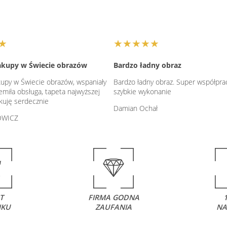
★
★★★★★
akupy w Świecie obrazów
Bardzo ładny obraz
upy w Świecie obrazów, wspaniały
Bardzo ładny obraz. Super współprac
emiła obsługa, tapeta najwyższej
szybkie wykonanie
ękuję serdecznie
Damian Ochał
OWICZ
T
FIRMA GODNA
NKU
ZAUFANIA
NA