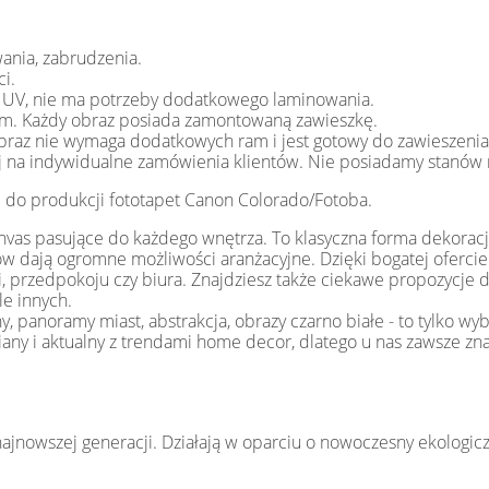
wania, zabrudzenia.
ci.
 UV, nie ma potrzeby dodatkowego laminowania.
2cm. Każdy obraz posiada zamontowaną zawieszkę.
obraz nie wymaga dodatkowych ram i jest gotowy do zawieszenia
ej na indywidualne zamówienia klientów. Nie posiadamy stanó
 do produkcji fototapet Canon Colorado/Fotoba.
anvas pasujące do każdego wnętrza. To klasyczna forma dekoracj
 dają ogromne możliwości aranżacyjne. Dzięki bogatej ofercie s
ni, przedpokoju czy biura. Znajdziesz także ciekawe propozycje 
le innych.
iny, panoramy miast, abstrakcja, obrazy czarno białe - to tylko 
iany i aktualny z trendami home decor, dlatego u nas zawsze zn
jnowszej generacji. Działają w oparciu o nowoczesny ekologiczn