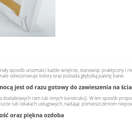
nały sposób urozmaici każde wnętrze, stanowiąc praktyczny i n
onale odwzorowuje kolory oraz posiada głęboką paletę barw.
nocą jest od razu gotowy do zawieszenia na ścia
 dodatkowych ram lub innych konstrukcji. W ten sposób propon
iurze lub lokalach usługowych, nadając pomieszczeniom niepow
łość oraz piękna ozdoba