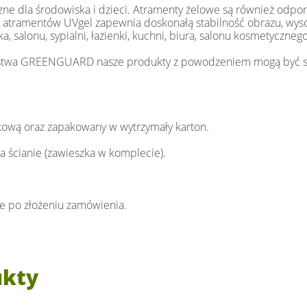
 dla środowiska i dzieci. Atramenty żelowe są również odpor
uła atramentów UVgel zapewnia doskonałą stabilność obrazu, wy
salonu, sypialni, łazienki, kuchni, biura, salonu kosmetycznego,
zeństwa GREENGUARD nasze produkty z powodzeniem mogą być st
lkową oraz zapakowany w wytrzymały karton.
 ścianie (zawieszka w komplecie).
ie po złożeniu zamówienia.
ukty