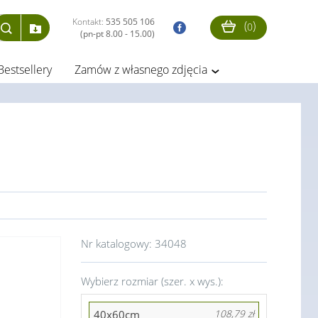
Kontakt:
535 505 106
(
)
0
(pn-pt 8.00 - 15.00)
Bestsellery
Zamów z własnego zdjęcia
Nr katalogowy:
34048
Wybierz rozmiar (szer. x wys.):
40x60cm
108,79 zł