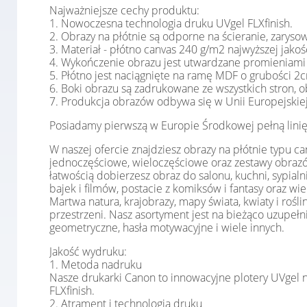
Najważniejsze cechy produktu:
1. Nowoczesna technologia druku UVgel FLXfinish.
2. Obrazy na płótnie są odporne na ścieranie, zaryso
3. Materiał - płótno canvas 240 g/m2 najwyższej jakoś
4. Wykończenie obrazu jest utwardzane promieniami
5. Płótno jest naciągnięte na ramę MDF o grubości 
6. Boki obrazu są zadrukowane ze wszystkich stron, 
7. Produkcja obrazów odbywa się w Unii Europejski
Posiadamy pierwszą w Europie Środkowej pełną linię
W naszej ofercie znajdziesz obrazy na płótnie typu c
jednoczęściowe, wieloczęściowe oraz zestawy obrazów
łatwością dobierzesz obraz do salonu, kuchni, sypial
bajek i filmów, postacie z komiksów i fantasy oraz wie
Martwa natura, krajobrazy, mapy świata, kwiaty i rośl
przestrzeni. Nasz asortyment jest na bieżąco uzupełn
geometryczne, hasła motywacyjne i wiele innych.
Jakość wydruku:
1. Metoda nadruku
Nasze drukarki Canon to innowacyjne plotery UVgel na
FLXfinish.
2. Atrament i technologia druku