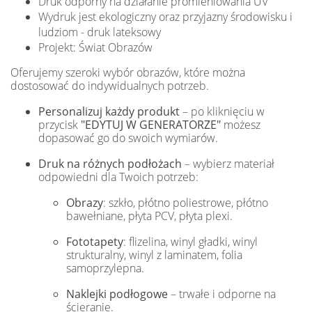
Druk odporny na działanie promieniowania UV
Wydruk jest ekologiczny oraz przyjazny środowisku i
ludziom - druk lateksowy
Projekt: Świat Obrazów
Oferujemy szeroki wybór obrazów, które można
dostosować do indywidualnych potrzeb.
Personalizuj każdy produkt
– po kliknięciu w
przycisk
"EDYTUJ W GENERATORZE"
możesz
dopasować go do swoich wymiarów.
Druk na różnych podłożach
– wybierz materiał
odpowiedni dla Twoich potrzeb:
Obrazy
: szkło, płótno poliestrowe, płótno
bawełniane, płyta PCV, płyta plexi.
Fototapety
: flizelina, winyl gładki, winyl
strukturalny, winyl z laminatem, folia
samoprzylepna.
Naklejki podłogowe
– trwałe i odporne na
ścieranie.