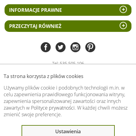
INFORMACJE PRAWNE
PRZECZYTAJ RÓWNIEŻ
Tel:
535 505 106
(pn-pt 8.00 - 15.00)
Ta strona korzysta z plików cookies
biuro@swiat-obrazow.pl
Copyright by swiat-obrazow.pl 2026,
Używamy plików cookie i podobnych technologii m.in. w
Wszelkie prawa zastrzeżone
celu zapewnienia prawidłowego funkcjonowania witryny,
zapewnienia spersonalizowanej zawartości oraz innych
Stronę oceniło już
13705
osób.
zawartych w
Polityce prywatności
. W każdej chwili możesz
Otrzymaliśmy
4.89
pkt. na
5
możliwych.
zmienić swoje preferencje.
Oceń nas również Ty:
Ostatnio 13 osób
Ustawienia