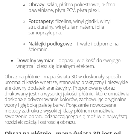
Obrazy
: szkło, płótno poliestrowe, płótno
bawełniane, płyta PCV, płyta plexi.
Fototapety
: flizelina, winyl gładki, winyl
strukturalny, winyl z laminatem, folia
samoprzylepna.
Naklejki podłogowe
– trwałe i odporne na
ścieranie.
Dowolny wymiar
– dopasuj wielkość do swojego
wnętrza i ciesz się idealnym efektem.
Obraz na płótnie - mapa świata 3D w doskonały sposób
urozmaici każde wnętrze, stanowiąc praktyczny i niezwykle
efektowny dodatek aranżacyjny. Proponowany obraz
drukowany jest na wysokiej jakości płótnie, które umożliwia
doskonałe odwzorowanie kolorów, zachowując oryginalne
wzory i głęboką paletę barw. Połączenie nowoczesnej
metody zadruku z wysokiej klasy płótnem umożliwia
stworzenie obrazu odznaczającego się możliwie najwyższą
rozdzielczością i ostrością obrazu.
Obraz na płótnie - mapa świata 3D jest od