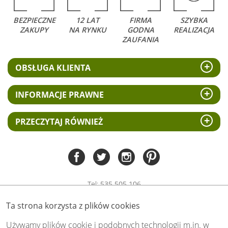
BEZPIECZNE
12 LAT
FIRMA
SZYBKA
ZAKUPY
NA RYNKU
GODNA
REALIZACJA
ZAUFANIA
OBSŁUGA KLIENTA
INFORMACJE PRAWNE
PRZECZYTAJ RÓWNIEŻ
Tel:
535 505 106
(pn-pt 8.00 - 15.00)
Ta strona korzysta z plików cookies
biuro@swiat-obrazow.pl
Copyright by swiat-obrazow.pl 2026,
Używamy plików cookie i podobnych technologii m.in. w