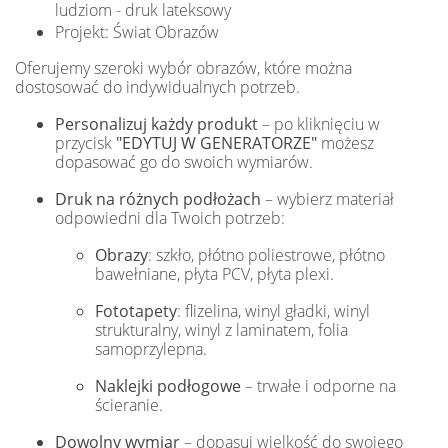
ludziom - druk lateksowy
Projekt: Świat Obrazów
Oferujemy szeroki wybór obrazów, które można
dostosować do indywidualnych potrzeb.
Personalizuj każdy produkt
– po kliknięciu w
przycisk
"EDYTUJ W GENERATORZE"
możesz
dopasować go do swoich wymiarów.
Druk na różnych podłożach
– wybierz materiał
odpowiedni dla Twoich potrzeb:
Obrazy
: szkło, płótno poliestrowe, płótno
bawełniane, płyta PCV, płyta plexi.
Fototapety
: flizelina, winyl gładki, winyl
strukturalny, winyl z laminatem, folia
samoprzylepna.
Naklejki podłogowe
– trwałe i odporne na
ścieranie.
Dowolny wymiar
– dopasuj wielkość do swojego