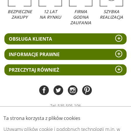
BEZPIECZNE
12 LAT
FIRMA
SZYBKA
ZAKUPY
NA RYNKU
GODNA
REALIZACJA
ZAUFANIA
OBSŁUGA KLIENTA
INFORMACJE PRAWNE
PRZECZYTAJ RÓWNIEŻ
Tel:
535 505 106
(pn-pt 8.00 - 15.00)
Ta strona korzysta z plików cookies
biuro@swiat-obrazow.pl
Copyright by swiat-obrazow.pl 2026,
Używamy plików cookie i podobnych technologii m.in. w