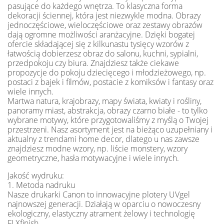
pasujące do każdego wnętrza. To klasyczna forma
dekoracji ściennej, która jest niezwykle modna. Obrazy
jednoczęściowe, wieloczęściowe oraz zestawy obrazów
dają ogromne możliwości aranżacyjne. Dzięki bogatej
ofercie składającej się z kilkunastu tysięcy wzorów z
łatwością dobierzesz obraz do salonu, kuchni, sypialni,
przedpokoju czy biura. Znajdziesz także ciekawe
propozycje do pokoju dziecięcego i młodzieżowego, np.
postaci z bajek i filmów, postacie z komiksów i fantasy oraz
wiele innych.
Martwa natura, krajobrazy, mapy świata, kwiaty i rośliny,
panoramy miast, abstrakcja, obrazy czarno białe - to tylko
wybrane motywy, które przygotowaliśmy z myślą o Twojej
przestrzeni. Nasz asortyment jest na bieżąco uzupełniany i
aktualny z trendami home decor, dlatego u nas zawsze
znajdziesz modne wzory, np. liście monstery, wzory
geometryczne, hasła motywacyjne i wiele innych.
Jakość wydruku:
1. Metoda nadruku
Nasze drukarki Canon to innowacyjne plotery UVgel
najnowszej generacji. Działają w oparciu o nowoczesny
ekologiczny, elastyczny atrament żelowy i technologię
FLXfinish.