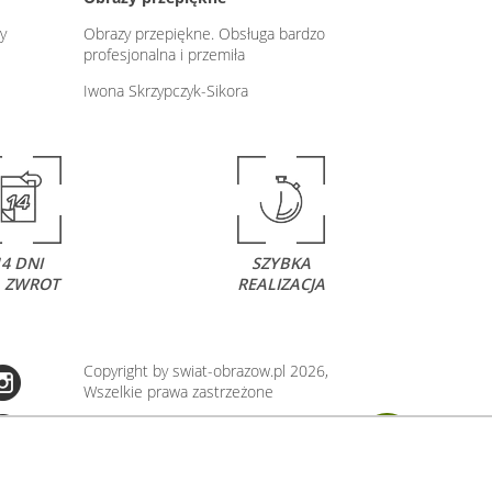
y
Obrazy przepiękne. Obsługa bardzo
profesjonalna i przemiła
Iwona Skrzypczyk-Sikora
14 DNI
SZYBKA
 ZWROT
REALIZACJA
Copyright by swiat-obrazow.pl 2026,
Wszelkie prawa zastrzeżone
Stronę oceniło już
13708
osób.
Otrzymaliśmy
4.89
pkt. na
5
możliwych.
Oceń nas również Ty:
106