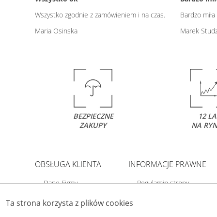
Wszystko zgodnie z zamówieniem i na czas.
Bardzo miła i
Maria Osinska
Marek Studz
BEZPIECZNE
12 LA
ZAKUPY
NA RY
OBSŁUGA KLIENTA
INFORMACJE PRAWNE
Dane Firmy
Regulamin strony
O Swiat-Obrazow
Polityka prywatności
Ta strona korzysta z plików cookies
Dostawa i płatność
Polityka cookies