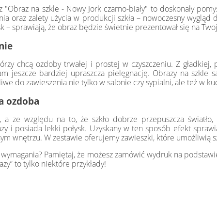
z "Obraz na szkle - Nowy Jork czarno-biały" to doskonały pom
 oraz zalety użycia w produkcji szkła – nowoczesny wygląd deko
sk – sprawiają, że obraz będzie świetnie prezentował się na Twoj
nie
órzy chcą ozdoby trwałej i prostej w czyszczeniu. Z gładkiej,
ram jeszcze bardziej upraszcza pielęgnację. Obrazy na szkle
e do zawieszenia nie tylko w salonie czy sypialni, ale też w kuc
na ozdoba
, a ze względu na to, że szkło dobrze przepuszcza światło, o
azy i posiada lekki połysk. Uzyskany w ten sposób efekt sprawi
 wnętrzu. W zestawie oferujemy zawieszki, które umożliwią sz
e wymagania? Pamiętaj, że możesz zamówić wydruk na podstawie 
y” to tylko niektóre przykłady!