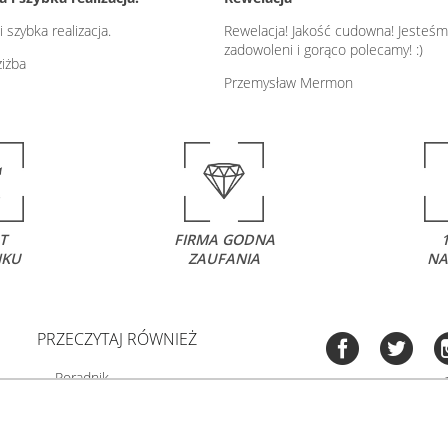
 szybka realizacja.
Rewelacja! Jakość cudowna! Jesteśm
zadowoleni i gorąco polecamy! :)
iżba
Przemysław Mermon
T
FIRMA GODNA
NKU
ZAUFANIA
NA
PRZECZYTAJ RÓWNIEŻ
Poradnik
Fotoobrazy - cennik
Co to jest fototapeta?
Tel:
535 505 