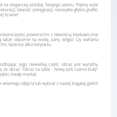
ysł na elegancką ozdobę Twojego salonu. Piękny wzór
racji, łatwość pielęgnacji, niezwykła głębia grafiki,
ej ścianie!
 przezroczystej powierzchni z łatwością błyskawicznie
 są także odporne na wodę, parę, wilgoć czy wahania
hni, łazience albo korytarzu.
dbijając jego niewielką część, obraz jest wyraźny,
a, że obraz "Obraz na szkle - Nowy Jork czarno-biały"
ybki, trwały montaż.
własnego zdjęcia lub wybrać z naszej bogatej galerii