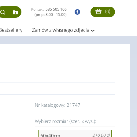
Kontakt:
535 505 106
(
)
0
(pn-pt 8.00 - 15.00)
Bestsellery
Zamów z własnego zdjęcia
Nr katalogowy:
21747
Wybierz rozmiar (szer. x wys.):
60x40cm
210,00 zł