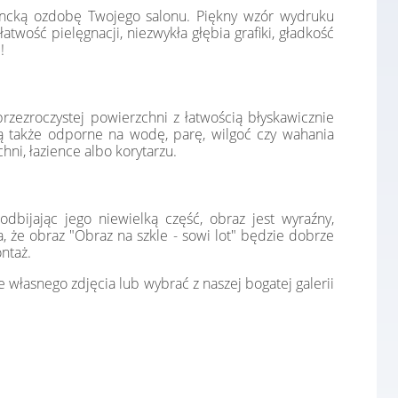
gancką ozdobę Twojego salonu. Piękny wzór wydruku
twość pielęgnacji, niezwykła głębia grafiki, gładkość
!
 przezroczystej powierzchni z łatwością błyskawicznie
 są także odporne na wodę, parę, wilgoć czy wahania
hni, łazience albo korytarzu.
dbijając jego niewielką część, obraz jest wyraźny,
a, że obraz "Obraz na szkle - sowi lot" będzie dobrze
ntaż.
własnego zdjęcia lub wybrać z naszej bogatej galerii