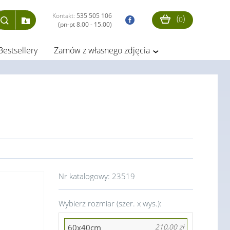
Kontakt:
535 505 106
(
)
0
(pn-pt 8.00 - 15.00)
Bestsellery
Zamów z własnego zdjęcia
Nr katalogowy:
23519
Wybierz rozmiar (szer. x wys.):
60x40cm
210,00 zł