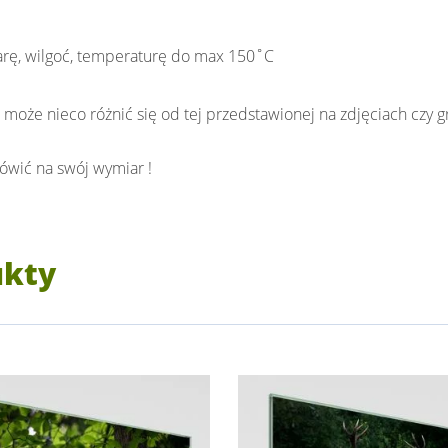
rę, wilgoć, temperaturę do max 150˚C
 może nieco różnić się od tej przedstawionej na zdjęciach czy gr
ówić na swój wymiar !
ukty