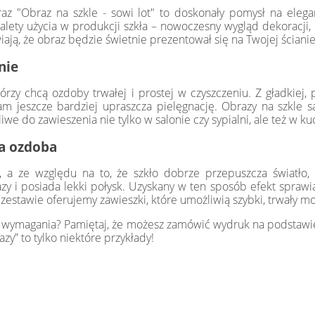
raz "Obraz na szkle - sowi lot" to doskonały pomysł na ele
lety użycia w produkcji szkła – nowoczesny wygląd dekoracji, ła
wiają, że obraz będzie świetnie prezentował się na Twojej ścianie
nie
órzy chcą ozdoby trwałej i prostej w czyszczeniu. Z gładkiej,
ram jeszcze bardziej upraszcza pielęgnację. Obrazy na szkle
e do zawieszenia nie tylko w salonie czy sypialni, ale też w kuc
na ozdoba
, a ze względu na to, że szkło dobrze przepuszcza światło, o
azy i posiada lekki połysk. Uzyskany w ten sposób efekt sprawi
stawie oferujemy zawieszki, które umożliwią szybki, trwały mo
e wymagania? Pamiętaj, że możesz zamówić wydruk na podstawie 
y” to tylko niektóre przykłady!