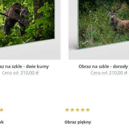
az na szkle - dwie kumy
Obraz na szkle - dorosły
Cena od:
210,00 zł
Cena od:
210,00 zł
★
★★★★★
ok
Obraz piękny