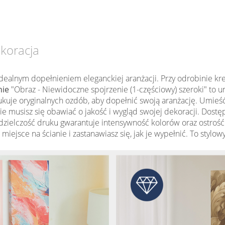
ekoracja
dealnym dopełnieniem eleganckiej aranżacji. Przy odrobinie k
nie
"Obraz - Niewidoczne spojrzenie (1-częściowy) szeroki" to u
kuje oryginalnych ozdób, aby dopełnić swoją aranżację. Umieść 
ie musisz się obawiać o jakość i wygląd swojej dekoracji. Dost
ielczość druku gwarantuje intensywność kolorów oraz ostroś
 miejsce na ścianie i zastanawiasz się, jak je wypełnić. To styl