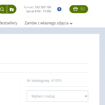
Kontakt:
535 505 106
(
)
0
(pn-pt 8.00 - 15.00)
Bestsellery
Zamów z własnego zdjęcia
Nr katalogowy:
41093