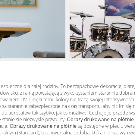
ezpieczne dla całej rodziny. To bezzapachowe dekoracje, dlateg
odowisku, z ramą powstającą z wykorzystaniem starannie dobran
aniem UV. Dzięki temu kolory nie tracą swojej intensywności 
je są starannie zabezpieczone na czas transportu, aby nic im si
o adresatów tak szybko, jak to możliwe. Cechuje je przede ws
stanie się niezwykle przytulny.
Obrazy drukowane na płótnie
ację.
Obrazy drukowane na płótnie
są dostępne w pięciu wersj
kturalnym (Standard), to uniwersalna ozdoba, która nie nadwyr