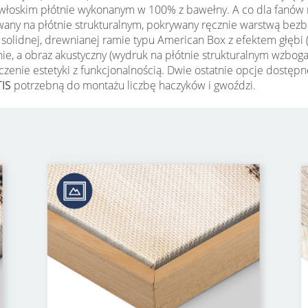
łoskim płótnie wykonanym w 100% z bawełny. A co dla fanów 
wany na płótnie strukturalnym, pokrywany ręcznie warstwą bezb
t w solidnej, drewnianej ramie typu American Box z efektem głę
łonie, a obraz akustyczny (wydruk na płótnie strukturalnym wzbo
łączenie estetyki z funkcjonalnością. Dwie ostatnie opcje dost
IS
potrzebną do montażu liczbę haczyków i gwoździ.