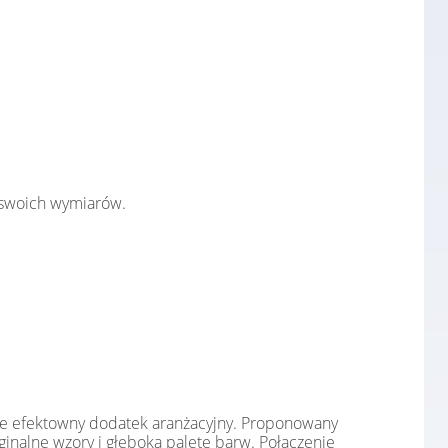
swoich wymiarów.
kle efektowny dodatek aranżacyjny. Proponowany
inalne wzory i głęboką paletę barw. Połączenie