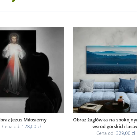
braz Jezus Miłosierny
Obraz żaglówka na spokojnym
Cena od:
128,00 zł
wśród górskich lasó
Cena od:
329,00 zł