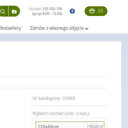
Kontakt:
535 505 106
(
)
0
(pn-pt 8.00 - 15.00)
Bestsellery
Zamów z własnego zdjęcia
Nr katalogowy:
33488
Wybierz rozmiar (szer. x wys.):
120x60cm
198,00 zł