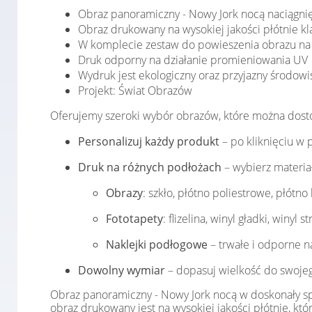
Obraz panoramiczny - Nowy Jork nocą naciągni
Obraz drukowany na wysokiej jakości płótnie 
W komplecie zestaw do powieszenia obrazu na 
Druk odporny na działanie promieniowania UV
Wydruk jest ekologiczny oraz przyjazny środowi
Projekt: Świat Obrazów
Oferujemy szeroki wybór obrazów, które można dost
Personalizuj każdy produkt
– po kliknięciu w 
Druk na różnych podłożach
– wybierz materia
Obrazy
: szkło, płótno poliestrowe, płótno
Fototapety
: flizelina, winyl gładki, winyl
Naklejki podłogowe
– trwałe i odporne na
Dowolny wymiar
– dopasuj wielkość do swojeg
Obraz panoramiczny - Nowy Jork nocą w doskonały sp
obraz drukowany jest na wysokiej jakości płótnie, k