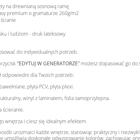
ęty na drewnianą sosnową ramę
klasy premium o gramaturze 260g/m2
ścianie
sku i ludziom - druk lateksowy
osować do indywidualnych potrzeb.
przycisk
"EDYTUJ W GENERATORZE"
możesz dopasować go do 
ł odpowiedni dla Twoich potrzeb:
 bawełniane, płyta PCV, płyta plexi.
 strukturalny, winyl z laminatem, folia samoprzylepna.
 ścieranie.
o wnętrza i ciesz się idealnym efektem.
osób urozmaici każde wnętrze, stanowiąc praktyczny i niezwy
tóre umożliwia doskonałe odwzorowanie kolorów, zachowując oryg