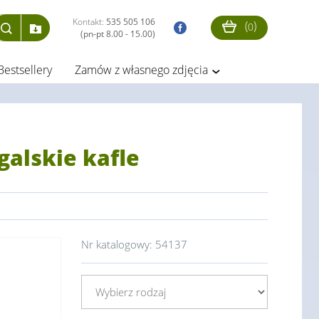
Kontakt:
535 505 106
(
)
0
(pn-pt 8.00 - 15.00)
Bestsellery
Zamów z własnego zdjęcia
galskie kafle
Nr katalogowy:
54137