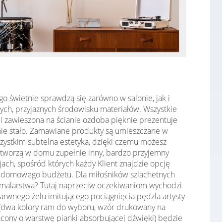
o świetnie sprawdzą się zarówno w salonie, jak i
ych, przyjaznych środowisku materiałów. Wszystkie
i zawieszona na ścianie ozdoba pięknie prezentuje
ę nie stało. Zamawiane produkty są umieszczane w
zystkim subtelna estetyka, dzięki czemu możesz
tworzą w domu zupełnie inny, bardzo przyjemny
ach, spośród których każdy Klient znajdzie opcję
ęży domowego budżetu. Dla miłośników szlachetnych
malarstwa? Tutaj naprzeciw oczekiwaniom wychodzi
arwnego żelu imitującego pociągnięcia pędzla artysty
bi (dwa kolory ram do wyboru, wzór drukowany na
gacony o warstwę pianki absorbującej dźwięki) będzie