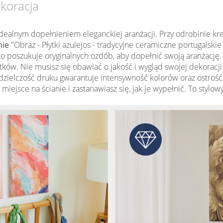
ekoracja
dealnym dopełnieniem eleganckiej aranżacji. Przy odrobinie k
nie
"Obraz - Płytki azulejos - tradycyjne ceramiczne portugalskie
o poszukuje oryginalnych ozdób, aby dopełnić swoją aranżację.
atków. Nie musisz się obawiać o jakość i wygląd swojej dekoracj
ielczość druku gwarantuje intensywność kolorów oraz ostroś
 miejsce na ścianie i zastanawiasz się, jak je wypełnić. To styl