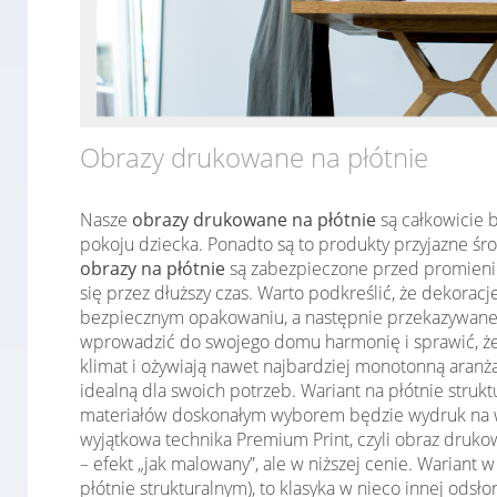
Obrazy drukowane na płótnie
Nasze
obrazy drukowane na płótnie
są całkowicie b
pokoju dziecka. Ponadto są to produkty przyjazne śr
obrazy na płótnie
są zabezpieczone przed promieniow
się przez dłuższy czas. Warto podkreślić, że dekorac
bezpiecznym opakowaniu, a następnie przekazywane d
wprowadzić do swojego domu harmonię i sprawić, że 
klimat i ożywiają nawet najbardziej monotonną aranż
idealną dla swoich potrzeb. Wariant na płótnie stru
materiałów doskonałym wyborem będzie wydruk na w
wyjątkowa technika Premium Print, czyli obraz druko
– efekt „jak malowany”, ale w niższej cenie. Warian
płótnie strukturalnym), to klasyka w nieco innej ods