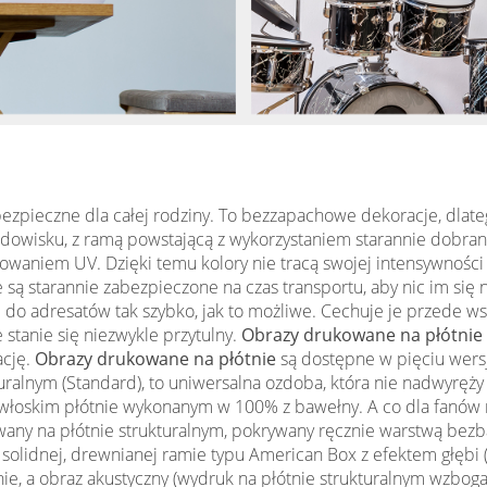
ezpieczne dla całej rodziny. To bezzapachowe dekoracje, dlateg
odowisku, z ramą powstającą z wykorzystaniem starannie dobran
aniem UV. Dzięki temu kolory nie tracą swojej intensywności 
je są starannie zabezpieczone na czas transportu, aby nic im si
o adresatów tak szybko, jak to możliwe. Cechuje je przede ws
stanie się niezwykle przytulny.
Obrazy drukowane na płótnie
ację.
Obrazy drukowane na płótnie
są dostępne w pięciu wersj
kturalnym (Standard), to uniwersalna ozdoba, która nie nadwyr
łoskim płótnie wykonanym w 100% z bawełny. A co dla fanów 
wany na płótnie strukturalnym, pokrywany ręcznie warstwą bezb
t w solidnej, drewnianej ramie typu American Box z efektem głę
łonie, a obraz akustyczny (wydruk na płótnie strukturalnym wzbo