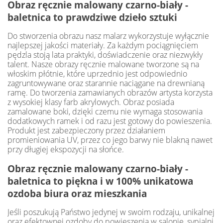
Obraz ręcznie malowany czarno-biały -
baletnica to prawdziwe dzieło sztuki
Do stworzenia obrazu nasz malarz wykorzystuje wyłącznie
najlepszej jakości materiały. Za każdym pociągnięciem
pędzla stoją lata praktyki, doświadczenie oraz niezwykły
talent. Nasze obrazy ręcznie malowane tworzone są na
włoskim płótnie, które uprzednio jest odpowiednio
zagruntowywane oraz starannie naciągane na drewnianą
ramę. Do tworzenia zamawianych obrazów artysta korzysta
z wysokiej klasy farb akrylowych. Obraz posiada
zamalowane boki, dzięki czemu nie wymaga stosowania
dodatkowych ramek i od razu jest gotowy do powieszenia.
Produkt jest zabezpieczony przez działaniem
promieniowania UV, przez co jego barwy nie blakną nawet
przy długiej ekspozycji na słońce.
Obraz ręcznie malowany czarno-biały -
baletnica to piękna i w 100% unikatowa
ozdoba biura oraz mieszkania
Jeśli poszukują Państwo jedynej w swoim rodzaju, unikalnej
oraz efektownej ozdoby do powieszenia w salonie, sypialni,