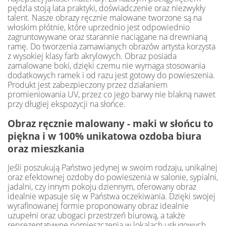
pędzla stoją lata praktyki, doświadczenie oraz niezwykły
talent. Nasze obrazy ręcznie malowane tworzone są na
włoskim płótnie, które uprzednio jest odpowiednio
zagruntowywane oraz starannie naciągane na drewnianą
ramę. Do tworzenia zamawianych obrazów artysta korzysta
z wysokiej klasy farb akrylowych. Obraz posiada
zamalowane boki, dzięki czemu nie wymaga stosowania
dodatkowych ramek i od razu jest gotowy do powieszenia.
Produkt jest zabezpieczony przez działaniem
promieniowania UV, przez co jego barwy nie blakną nawet
przy długiej ekspozycji na słońce.
Obraz ręcznie malowany - maki w słońcu to
piękna i w 100% unikatowa ozdoba biura
oraz mieszkania
Jeśli poszukują Państwo jedynej w swoim rodzaju, unikalnej
oraz efektownej ozdoby do powieszenia w salonie, sypialni,
jadalni, czy innym pokoju dziennym, oferowany obraz
idealnie wpasuje się w Państwa oczekiwania. Dzięki swojej
wyrafinowanej formie proponowany obraz idealnie
uzupełni oraz ubogaci przestrzeń biurową, a także
reprezentatywne pomieszczenia w lokalach usługowych.