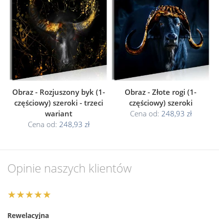
Obraz - Rozjuszony byk (1-
Obraz - Złote rogi (1-
częściowy) szeroki - trzeci
częściowy) szeroki
wariant
Cena od:
248,93 zł
Cena od:
248,93 zł
Opinie naszych klientów
★★★★★
Rewelacyjna