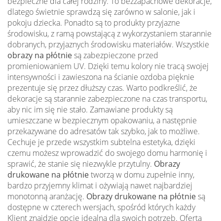
bezpieczne dla całej rodziny. To bezzapachowe dekoracje,
dlatego świetnie sprawdzą się zarówno w salonie, jak i
pokoju dziecka. Ponadto są to produkty przyjazne
środowisku, z ramą powstającą z wykorzystaniem starannie
dobranych, przyjaznych środowisku materiałów. Wszystkie
obrazy na płótnie
są zabezpieczone przed
promieniowaniem UV. Dzięki temu kolory nie tracą swojej
intensywności i zawieszona na ścianie ozdoba pięknie
prezentuje się przez dłuższy czas. Warto podkreślić, że
dekoracje są starannie zabezpieczone na czas transportu,
aby nic im się nie stało. Zamawiane produkty są
umieszczane w bezpiecznym opakowaniu, a następnie
przekazywane do adresatów tak szybko, jak to możliwe.
Cechuje je przede wszystkim subtelna estetyka, dzięki
czemu możesz wprowadzić do swojego domu harmonię i
sprawić, że stanie się niezwykle przytulny.
Obrazy
drukowane na płótnie
tworzą w domu zupełnie inny,
bardzo przyjemny klimat i ożywiają nawet najbardziej
monotonną aranżację.
Obrazy drukowane na płótnie
są
dostępne w czterech wersjach, spośród których każdy
Klient znajdzie opcję idealną dla swoich potrzeb. Oferta