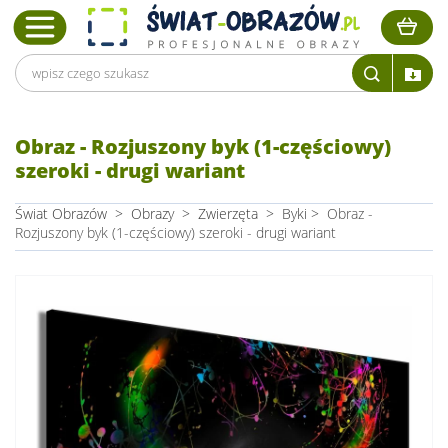
Obraz - Rozjuszony byk (1-częściowy)
szeroki - drugi wariant
Świat Obrazów
>
Obrazy
>
Zwierzęta
>
Byki
>
Obraz -
Rozjuszony byk (1-częściowy) szeroki - drugi wariant