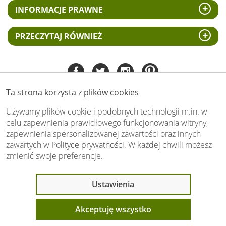
INFORMACJE PRAWNE
PRZECZYTAJ RÓWNIEŻ
Ta strona korzysta z plików cookies
Tel:
535 505 106
(pn-pt 8.00 - 15.00)
Używamy plików cookie i podobnych technologii m.in. w
celu zapewnienia prawidłowego funkcjonowania witryny,
biuro@swiat-obrazow.pl
zapewnienia spersonalizowanej zawartości oraz innych
Copyright by swiat-obrazow.pl 2026,
zawartych w
Polityce prywatności
. W każdej chwili możesz
Wszelkie prawa zastrzeżone
zmienić swoje preferencje.
Stronę oceniło już
13707
osób.
Otrzymaliśmy
4.89
pkt. na
5
możliwych.
Ostatnio 16 osób
Ustawienia
Oceń nas również Ty:
oglądało ten produkt
Akceptuję wszystko