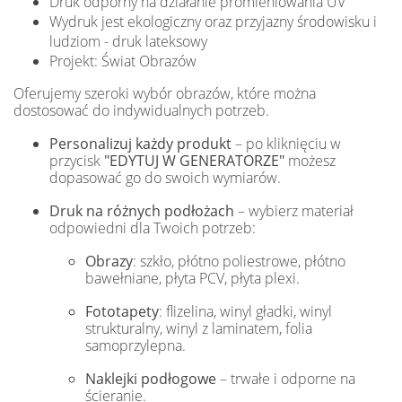
Druk odporny na działanie promieniowania UV
Wydruk jest ekologiczny oraz przyjazny środowisku i
ludziom - druk lateksowy
Projekt: Świat Obrazów
Oferujemy szeroki wybór obrazów, które można
dostosować do indywidualnych potrzeb.
Personalizuj każdy produkt
– po kliknięciu w
przycisk
"EDYTUJ W GENERATORZE"
możesz
dopasować go do swoich wymiarów.
Druk na różnych podłożach
– wybierz materiał
odpowiedni dla Twoich potrzeb:
Obrazy
: szkło, płótno poliestrowe, płótno
bawełniane, płyta PCV, płyta plexi.
Fototapety
: flizelina, winyl gładki, winyl
strukturalny, winyl z laminatem, folia
samoprzylepna.
Naklejki podłogowe
– trwałe i odporne na
ścieranie.