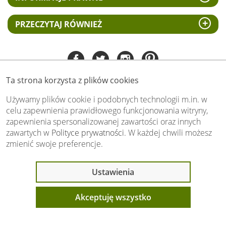
PRZECZYTAJ RÓWNIEŻ
Ta strona korzysta z plików cookies
Tel:
535 505 106
(pn-pt 8.00 - 15.00)
Używamy plików cookie i podobnych technologii m.in. w
celu zapewnienia prawidłowego funkcjonowania witryny,
biuro@swiat-obrazow.pl
zapewnienia spersonalizowanej zawartości oraz innych
Copyright by swiat-obrazow.pl 2026,
zawartych w
Polityce prywatności
. W każdej chwili możesz
Wszelkie prawa zastrzeżone
zmienić swoje preferencje.
Stronę oceniło już
13709
osób.
Otrzymaliśmy
4.89
pkt. na
5
możliwych.
Ostatnio 9 osób
Ustawienia
Oceń nas również Ty:
oglądało ten produkt
Akceptuję wszystko