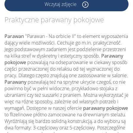
Wczytaj zdjęcie
Praktyczne parawany pokojowe
Parawan
"Parawan - Na orbicie II" to element wyposażenia
dający wiele możliwości. Cechuje go m.in. praktyczność.
Jego podstawowym zadaniem jest podzielenie przestrzeni
na kilka stref w dyskretny i estetyczny sposób.
Parawany
pokojowe
pozwalają na odseparowanie w ciekawy sposób
części przeznaczonej do relaksu od tej wyznaczonej do
pracy. Dlatego często znajdują one zastosowanie w salonie.
Parawany
pozwalają też na sprytne ukrycie czegoś, co nie
powinno być w pełni widoczne, przykładowo stojaka z
ubraniami czy też suszarki z praniem. Można wykorzystać je
więc na różne sposoby, zależnie od własnych potrzeb i
wymagań. Dostępne w naszej ofercie
parawany pokojowe
to flizelinowe płótno zamocowane na drewnianym stelażu.
Wyróżniają się bardzo solidną konstrukcją, a do wyboru są
dwa formaty: 3-częściowy oraz 5-częściowy. Poszczególne