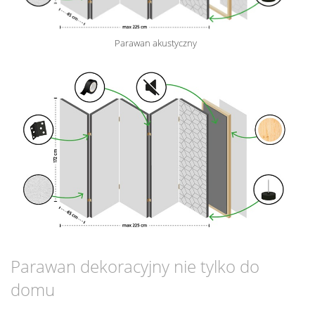
Parawan akustyczny
Parawan dekoracyjny nie tylko do
domu