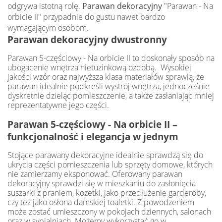
odgrywa istotną rolę.
Parawan dekoracyjny
"Parawan - Na
orbicie II" przypadnie do gustu nawet bardzo
wymagającym osobom.
Parawan dekoracyjny dwustronny
Parawan 5-częściowy - Na orbicie II to doskonały sposób na
ubogacenie wnętrza nietuzinkową ozdobą. Wysokiej
jakości wzór oraz najwyższa klasa materiałów sprawią, że
parawan idealnie podkreśli wystrój wnętrza, jednocześnie
dyskretnie dzieląc pomieszczenie, a także zasłaniając mniej
reprezentatywne jego części.
Parawan 5-częściowy - Na orbicie II
–
funkcjonalność i elegancja w jednym
Stojące parawany dekoracyjne idealnie sprawdzą się do
ukrycia części pomieszczenia lub sprzęty domowe, których
nie zamierzamy eksponować. Oferowany parawan
dekoracyjny sprawdzi się w mieszkaniu do zasłonięcia
suszarki z praniem, kozetki, jako przedłużenie garderoby,
czy też jako osłona damskiej toaletki. Z powodzeniem
może zostać umieszczony w pokojach dziennych, salonach
oraz w sypialniach. Możemy wykorzystać go w