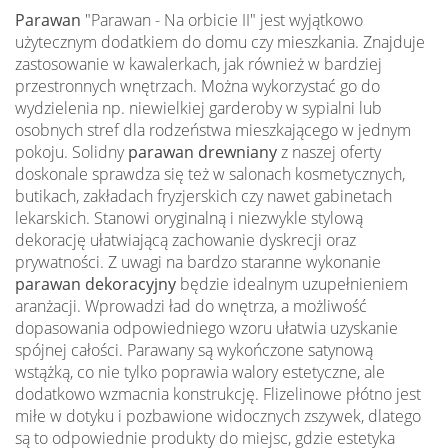
Parawan
"Parawan - Na orbicie II" jest wyjątkowo
użytecznym dodatkiem do domu czy mieszkania. Znajduje
zastosowanie w kawalerkach, jak również w bardziej
przestronnych wnętrzach. Można wykorzystać go do
wydzielenia np. niewielkiej garderoby w sypialni lub
osobnych stref dla rodzeństwa mieszkającego w jednym
pokoju. Solidny
parawan drewniany
z naszej oferty
doskonale sprawdza się też w salonach kosmetycznych,
butikach, zakładach fryzjerskich czy nawet gabinetach
lekarskich. Stanowi oryginalną i niezwykle stylową
dekorację ułatwiającą zachowanie dyskrecji oraz
prywatności. Z uwagi na bardzo staranne wykonanie
parawan dekoracyjny
będzie idealnym uzupełnieniem
aranżacji. Wprowadzi ład do wnętrza, a możliwość
dopasowania odpowiedniego wzoru ułatwia uzyskanie
spójnej całości. Parawany są wykończone satynową
wstążką, co nie tylko poprawia walory estetyczne, ale
dodatkowo wzmacnia konstrukcję. Flizelinowe płótno jest
miłe w dotyku i pozbawione widocznych zszywek, dlatego
są to odpowiednie produkty do miejsc, gdzie estetyka