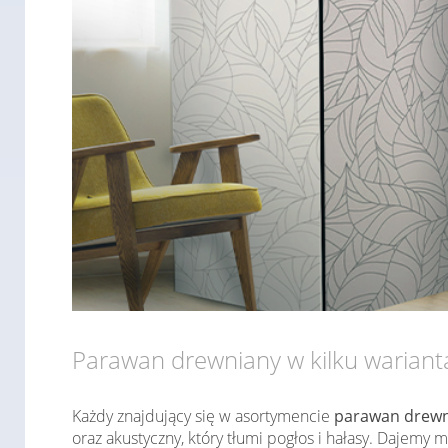
Parawan drewniany w kilku warian
Każdy znajdujący się w asortymencie
parawan drewn
oraz akustyczny, który tłumi pogłos i hałasy. Daje