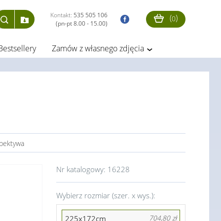
Kontakt:
535 505 106
(
)
0
(pn-pt 8.00 - 15.00)
Bestsellery
Zamów z własnego zdjęcia
spektywa
Nr katalogowy:
16228
Wybierz rozmiar (szer. x wys.):
225x172cm
704,80 zł