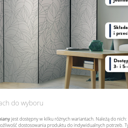
tach do wyboru
iany
jest dostępny w kilku różnych wariantach. Należą do nich:
my możliwość dostosowania produktu do indywidualnych potrzeb