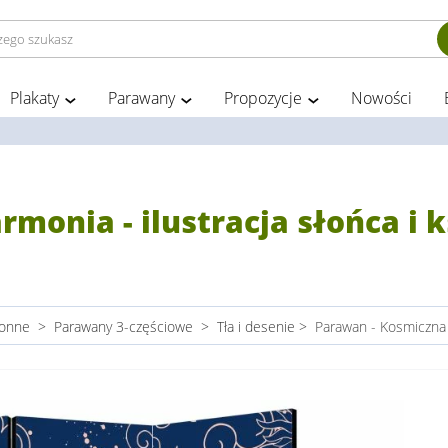
Plakaty
Parawany
Propozycje
Nowości
monia - ilustracja słońca i
ronne
>
Parawany 3-częściowe
>
Tła i desenie
>
Parawan - Kosmiczna H