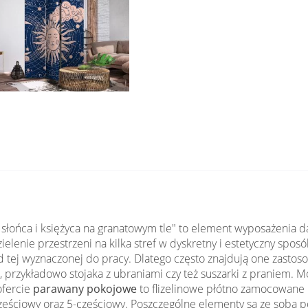
 słońca i księżyca na granatowym tle" to element wyposażenia d
lenie przestrzeni na kilka stref w dyskretny i estetyczny spos
 tej wyznaczonej do pracy. Dlatego często znajdują one zastos
 przykładowo stojaka z ubraniami czy też suszarki z praniem. M
ofercie
parawany pokojowe
to flizelinowe płótno zamocowane 
-częściowy oraz 5-częściowy. Poszczególne elementy są ze sob