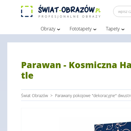
Obrazy
Fototapety
Tapety
Parawan - Kosmiczna Har
tle
Świat Obrazów
>
Parawany pokojowe "dekoracyjne" dwust