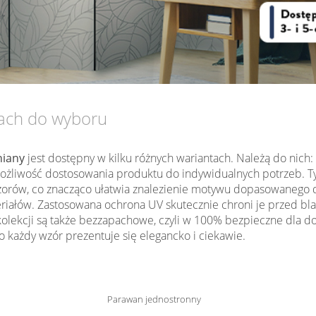
tach do wyboru
iany
jest dostępny w kilku różnych wariantach. Należą do nich:
my możliwość dostosowania produktu do indywidualnych potrzeb
wzorów, co znacząco ułatwia znalezienie motywu dopasowanego 
eriałów. Zastosowana ochrona UV skutecznie chroni je przed bl
 kolekcji są także bezzapachowe, czyli w 100% bezpieczne dla d
 każdy wzór prezentuje się elegancko i ciekawie.
Parawan jednostronny