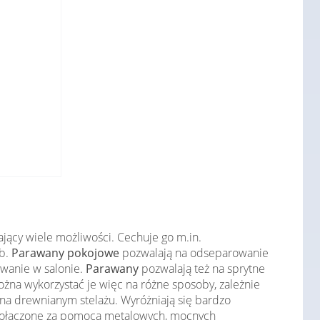
ający wiele możliwości. Cechuje go m.in.
ób.
Parawany pokojowe
pozwalają na odseparowanie
owanie w salonie.
Parawany
pozwalają też na sprytne
ożna wykorzystać je więc na różne sposoby, zależnie
na drewnianym stelażu. Wyróżniają się bardzo
ą połączone za pomocą metalowych, mocnych