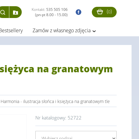
Kontakt:
535 505 106
(
)
0
(pn-pt 8.00 - 15.00)
Bestsellery
Zamów z własnego zdjęcia
 księżyca na granatowym
armonia - ilustracja słońca i księżyca na granatowym tle
Nr katalogowy:
52722