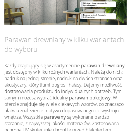
Parawan drewniany w kilku wariantach
do wyboru
Każdy znajdujący się w asortymencie
parawan drewniany
jest dostępny w kilku różnych wariantach. Należą do nich:
nadruk na jednej stronie, nadruk na dwóch stronach oraz
akustyczny, który tłumi pogłos i hałasy. Dajemy możliwość
dostosowania produktu do indywidualnych potrzeb. Tym
samym możesz wybrać idealny
parawan pokojowy
. W
ofercie znajduje się wiele ciekawych wzorów, co znacząco
ułatwia znalezienie motywu dopasowanego do wystroju
wnętrza. Wszystkie
parawany
są wykonane bardzo
starannie, z najwyższej jakości materiałów. Zastosowana
ochrona UV skutecznie chroni je przed blaknięciem