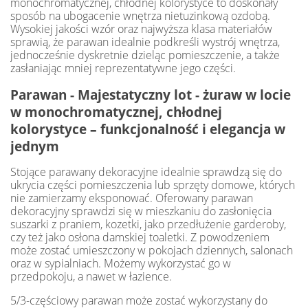
monochromatycznej, chłodnej kolorystyce to doskonały
sposób na ubogacenie wnętrza nietuzinkową ozdobą.
Wysokiej jakości wzór oraz najwyższa klasa materiałów
sprawią, że parawan idealnie podkreśli wystrój wnętrza,
jednocześnie dyskretnie dzieląc pomieszczenie, a także
zasłaniając mniej reprezentatywne jego części.
Parawan - Majestatyczny lot - żuraw w locie
w monochromatycznej, chłodnej
kolorystyce
–
funkcjonalność i elegancja w
jednym
Stojące parawany dekoracyjne idealnie sprawdzą się do
ukrycia części pomieszczenia lub sprzęty domowe, których
nie zamierzamy eksponować. Oferowany parawan
dekoracyjny sprawdzi się w mieszkaniu do zasłonięcia
suszarki z praniem, kozetki, jako przedłużenie garderoby,
czy też jako osłona damskiej toaletki. Z powodzeniem
może zostać umieszczony w pokojach dziennych, salonach
oraz w sypialniach. Możemy wykorzystać go w
przedpokoju, a nawet w łazience.
5/3-częściowy parawan może zostać wykorzystany do