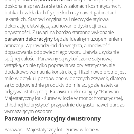
doskonale sprawdza się też w salonach kosmetycznych,
butikach, zakładach fryzjerskich czy nawet gabinetach
lekarskich. Stanowi oryginalną i niezwykle stylową
dekorację ułatwiającą zachowanie dyskrecji oraz
prywatności. Z uwagi na bardzo staranne wykonanie
parawan dekoracyjny
będzie idealnym uzupełnieniem
aranżacji. Wprowadzi ład do wnętrza, a możliwość
dopasowania odpowiedniego wzoru ułatwia uzyskanie
spójnej całości. Parawany są wykończone satynową
wstążką, co nie tylko poprawia walory estetyczne, ale
dodatkowo wzmacnia konstrukcję. Flizelinowe płótno jest
miłe w dotyku i pozbawione widocznych zszywek, dlatego
są to odpowiednie produkty do miejsc, gdzie estetyka
odgrywa istotną rolę.
Parawan dekoracyjny
"Parawan -
Majestatyczny lot - żuraw w locie w monochromatycznej,
chłodnej kolorystyce" przypadnie do gustu nawet bardzo
wymagającym osobom.
Parawan dekoracyjny dwustronny
Parawan - Majestatyczny lot - żuraw w locie w