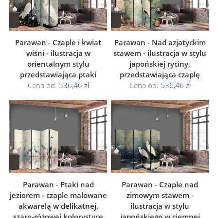
Parawan - Czaple i kwiat
Parawan - Nad azjatyckim
wiśni - ilustracja w
stawem - ilustracja w stylu
orientalnym stylu
japońskiej ryciny,
przedstawiająca ptaki
przedstawiająca czaplę
Cena od:
536,46 zł
Cena od:
536,46 zł
Parawan - Ptaki nad
Parawan - Czaple nad
jeziorem - czaple malowane
zimowym stawem -
akwarelą w delikatnej,
ilustracja w stylu
szaro-różowej kolorystyce
japońskiego w ciemnej