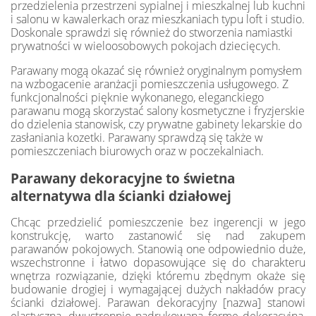
przedzielenia przestrzeni sypialnej i mieszkalnej lub kuchni
i salonu w kawalerkach oraz mieszkaniach typu loft i studio.
Doskonale sprawdzi się również do stworzenia namiastki
prywatności w wieloosobowych pokojach dziecięcych.
Parawany mogą okazać się również oryginalnym pomysłem
na wzbogacenie aranżacji pomieszczenia usługowego. Z
funkcjonalności pięknie wykonanego, eleganckiego
parawanu mogą skorzystać salony kosmetyczne i fryzjerskie
do dzielenia stanowisk, czy prywatne gabinety lekarskie do
zasłaniania kozetki. Parawany sprawdzą się także w
pomieszczeniach biurowych oraz w poczekalniach.
Parawany dekoracyjne to świetna
alternatywa dla ścianki działowej
Chcąc przedzielić pomieszczenie bez ingerencji w jego
konstrukcję, warto zastanowić się nad zakupem
parawanów pokojowych. Stanowią one odpowiednio duże,
wszechstronne i łatwo dopasowujące się do charakteru
wnętrza rozwiązanie, dzięki któremu zbędnym okaże się
budowanie drogiej i wymagającej dużych nakładów pracy
ścianki działowej. Parawan dekoracyjny [nazwa] stanowi