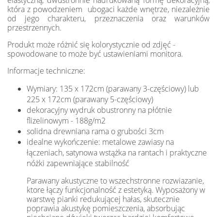
elastyczną, dwustronnie nadrukowaną formę dekoracyjną,
która z powodzeniem ubogaci każde wnętrze, niezależnie
od jego charakteru, przeznaczenia oraz warunków
przestrzennych.
Produkt może różnić się kolorystycznie od zdjęć -
spowodowane to może być ustawieniami monitora.
Informacje techniczne:
Wymiary: 135 x 172cm (parawany 3-częściowy) lub
225 x 172cm (parawany 5-częściowy)
dekoracyjny wydruk obustronny na płótnie
flizelinowym - 188g/m2
solidna drewniana rama o grubości 3cm
idealne wykończenie: metalowe zawiasy na
łączeniach, satynowa wstążka na rantach i praktyczne
nóżki zapewniające stabilność
Parawany akustyczne to wszechstronne rozwiazanie,
ktore łączy funkcjonalność z estetyką. Wyposażony w
warstwę pianki redukującej hałas, skutecznie
poprawia akustykę pomieszczenia, absorbując