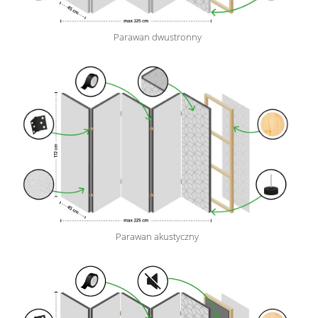
Parawan dwustronny
Parawan akustyczny