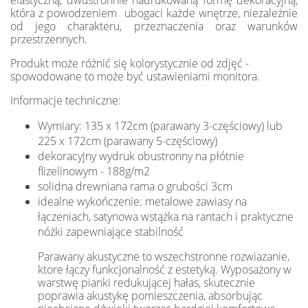
elastyczną, dwustronnie nadrukowaną formę dekoracyjną,
która z powodzeniem ubogaci każde wnętrze, niezależnie
od jego charakteru, przeznaczenia oraz warunków
przestrzennych.
Produkt może różnić się kolorystycznie od zdjęć -
spowodowane to może być ustawieniami monitora.
Informacje techniczne:
Wymiary: 135 x 172cm (parawany 3-częściowy) lub
225 x 172cm (parawany 5-częściowy)
dekoracyjny wydruk obustronny na płótnie
flizelinowym - 188g/m2
solidna drewniana rama o grubości 3cm
idealne wykończenie: metalowe zawiasy na
łączeniach, satynowa wstążka na rantach i praktyczne
nóżki zapewniające stabilność
Parawany akustyczne to wszechstronne rozwiazanie,
ktore łączy funkcjonalność z estetyką. Wyposażony w
warstwę pianki redukującej hałas, skutecznie
poprawia akustykę pomieszczenia, absorbując