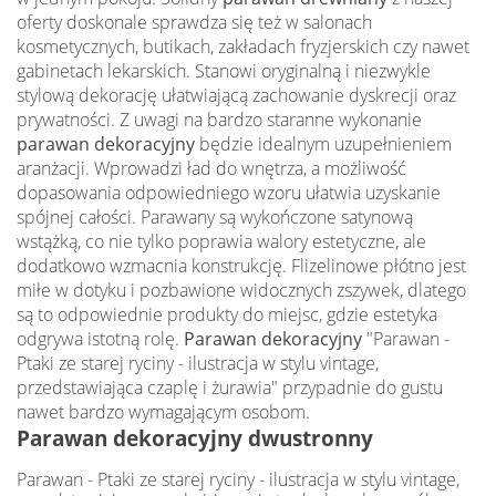
oferty doskonale sprawdza się też w salonach
kosmetycznych, butikach, zakładach fryzjerskich czy nawet
gabinetach lekarskich. Stanowi oryginalną i niezwykle
stylową dekorację ułatwiającą zachowanie dyskrecji oraz
prywatności. Z uwagi na bardzo staranne wykonanie
parawan dekoracyjny
będzie idealnym uzupełnieniem
aranżacji. Wprowadzi ład do wnętrza, a możliwość
dopasowania odpowiedniego wzoru ułatwia uzyskanie
spójnej całości. Parawany są wykończone satynową
wstążką, co nie tylko poprawia walory estetyczne, ale
dodatkowo wzmacnia konstrukcję. Flizelinowe płótno jest
miłe w dotyku i pozbawione widocznych zszywek, dlatego
są to odpowiednie produkty do miejsc, gdzie estetyka
odgrywa istotną rolę.
Parawan dekoracyjny
"Parawan -
Ptaki ze starej ryciny - ilustracja w stylu vintage,
przedstawiająca czaplę i żurawia" przypadnie do gustu
nawet bardzo wymagającym osobom.
Parawan dekoracyjny dwustronny
Parawan - Ptaki ze starej ryciny - ilustracja w stylu vintage,