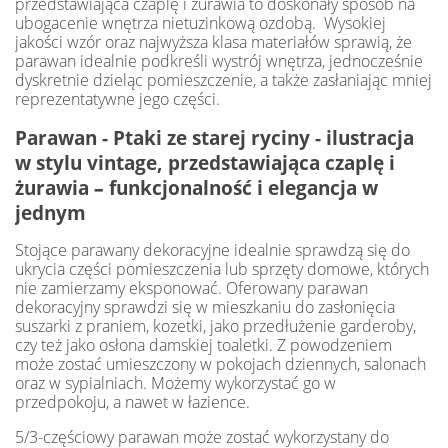
przedstawiająca czaplę i żurawia to doskonały sposób na
ubogacenie wnętrza nietuzinkową ozdobą. Wysokiej
jakości wzór oraz najwyższa klasa materiałów sprawią, że
parawan idealnie podkreśli wystrój wnętrza, jednocześnie
dyskretnie dzieląc pomieszczenie, a także zasłaniając mniej
reprezentatywne jego części.
Parawan - Ptaki ze starej ryciny - ilustracja
w stylu vintage, przedstawiająca czaplę i
żurawia
–
funkcjonalność i elegancja w
jednym
Stojące parawany dekoracyjne idealnie sprawdzą się do
ukrycia części pomieszczenia lub sprzęty domowe, których
nie zamierzamy eksponować. Oferowany parawan
dekoracyjny sprawdzi się w mieszkaniu do zasłonięcia
suszarki z praniem, kozetki, jako przedłużenie garderoby,
czy też jako osłona damskiej toaletki. Z powodzeniem
może zostać umieszczony w pokojach dziennych, salonach
oraz w sypialniach. Możemy wykorzystać go w
przedpokoju, a nawet w łazience.
5/3-częściowy parawan może zostać wykorzystany do