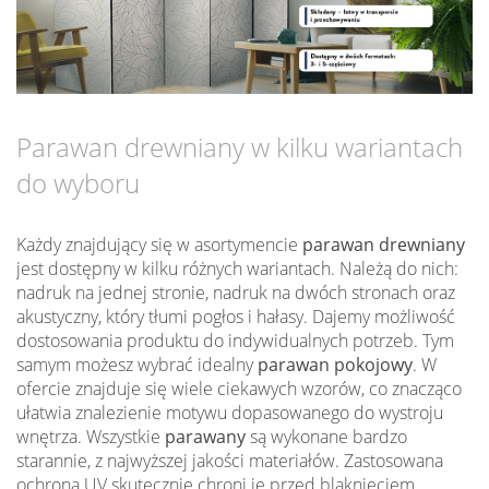
Parawan drewniany w kilku wariantach
do wyboru
Każdy znajdujący się w asortymencie
parawan drewniany
jest dostępny w kilku różnych wariantach. Należą do nich:
nadruk na jednej stronie, nadruk na dwóch stronach oraz
akustyczny, który tłumi pogłos i hałasy. Dajemy możliwość
dostosowania produktu do indywidualnych potrzeb. Tym
samym możesz wybrać idealny
parawan pokojowy
. W
ofercie znajduje się wiele ciekawych wzorów, co znacząco
ułatwia znalezienie motywu dopasowanego do wystroju
wnętrza. Wszystkie
parawany
są wykonane bardzo
starannie, z najwyższej jakości materiałów. Zastosowana
ochrona UV skutecznie chroni je przed blaknięciem