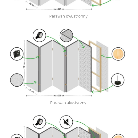
Parawan dwustronny
Parawan akustyczny