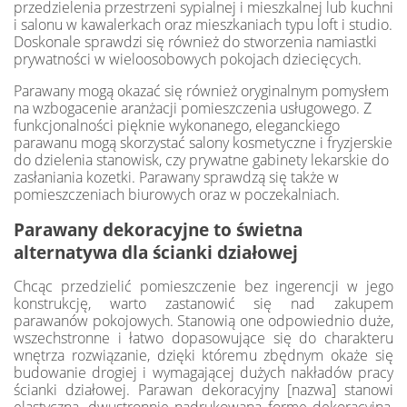
przedzielenia przestrzeni sypialnej i mieszkalnej lub kuchni
i salonu w kawalerkach oraz mieszkaniach typu loft i studio.
Doskonale sprawdzi się również do stworzenia namiastki
prywatności w wieloosobowych pokojach dziecięcych.
Parawany mogą okazać się również oryginalnym pomysłem
na wzbogacenie aranżacji pomieszczenia usługowego. Z
funkcjonalności pięknie wykonanego, eleganckiego
parawanu mogą skorzystać salony kosmetyczne i fryzjerskie
do dzielenia stanowisk, czy prywatne gabinety lekarskie do
zasłaniania kozetki. Parawany sprawdzą się także w
pomieszczeniach biurowych oraz w poczekalniach.
Parawany dekoracyjne to świetna
alternatywa dla ścianki działowej
Chcąc przedzielić pomieszczenie bez ingerencji w jego
konstrukcję, warto zastanowić się nad zakupem
parawanów pokojowych. Stanowią one odpowiednio duże,
wszechstronne i łatwo dopasowujące się do charakteru
wnętrza rozwiązanie, dzięki któremu zbędnym okaże się
budowanie drogiej i wymagającej dużych nakładów pracy
ścianki działowej. Parawan dekoracyjny [nazwa] stanowi