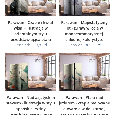
Parawan - Czaple i kwiat
Parawan - Majestatyczny
wiśni - ilustracja w
lot - żuraw w locie w
orientalnym stylu
monochromatycznej,
przedstawiająca ptaki
chłodnej kolorystyce
Cena od:
369,81 zł
Cena od:
369,81 zł
Parawan - Nad azjatyckim
Parawan - Ptaki nad
stawem - ilustracja w stylu
jeziorem - czaple malowane
japońskiej ryciny,
akwarelą w delikatnej,
przedstawiająca czaplę
szaro-różowej kolorystyce