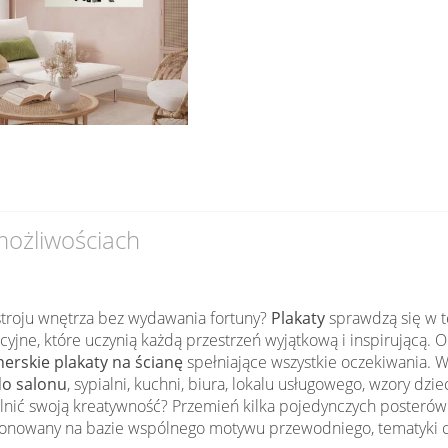
 możliwościach
troju wnętrza bez wydawania fortuny?
Plakaty
sprawdzą się w te
yjne, które uczynią każdą przestrzeń wyjątkową i inspirującą. 
nerskie plakaty na ścianę
spełniające wszystkie oczekiwania. W
do salonu
, sypialni, kuchni, biura, lokalu usługowego, wzory dzi
nić swoją kreatywność? Przemień kilka pojedynczych posterów w
owany na bazie wspólnego motywu przewodniego, tematyki czy k