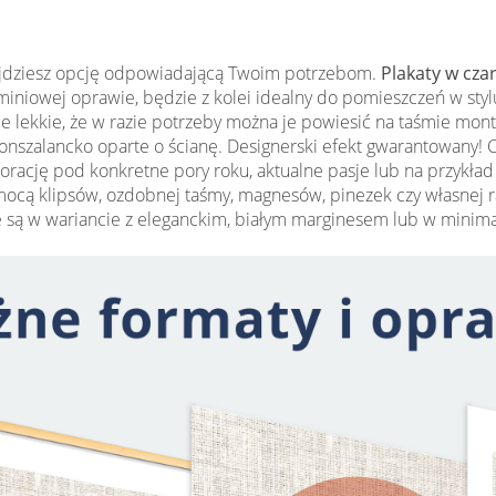
znajdziesz opcję odpowiadającą Twoim potrzebom.
Plakaty w cza
uminiowej oprawie, będzie z kolei idealny do pomieszczeń w sty
le lekkie, że w razie potrzeby można je powiesić na taśmie m
nszalancko oparte o ścianę. Designerski efekt gwarantowany! 
rację pod konkretne pory roku, aktualne pasje lub na przykład
pomocą klipsów, ozdobnej taśmy, magnesów, pinezek czy własnej 
 są w wariancie z eleganckim, białym marginesem lub w minima