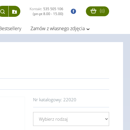
Kontakt:
535 505 106
(
)
0
(pn-pt 8.00 - 15.00)
Bestsellery
Zamów z własnego zdjęcia
Nr katalogowy:
22020