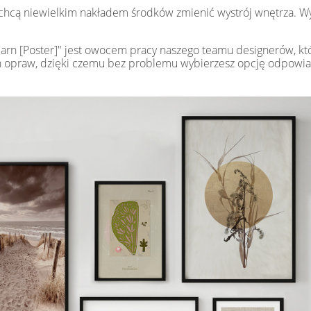
e chcą niewielkim nakładem środków zmienić wystrój wnętrza. W
rn [Poster]" jest owocem pracy naszego teamu designerów, któr
jach opraw, dzięki czemu bez problemu wybierzesz opcję odpow