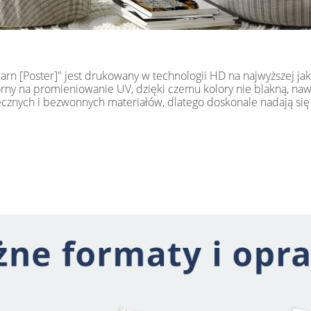
rn [Poster]" jest drukowany w technologii HD na najwyższej jak
y na promieniowanie UV, dzięki czemu kolory nie blakną, nawet
iecznych i bezwonnych materiałów, dlatego doskonale nadają s