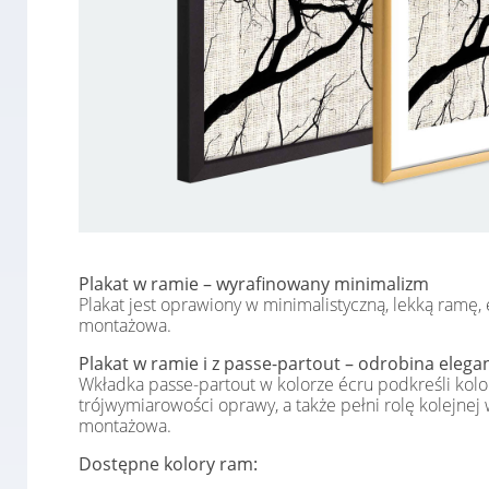
Plakat w ramie – wyrafinowany minimalizm
Plakat jest oprawiony w minimalistyczną, lekką ramę,
montażowa.
Plakat w ramie i z passe-partout – odrobina elegan
Wkładka passe-partout w kolorze écru podkreśli kolor
trójwymiarowości oprawy, a także pełni rolę kolejnej
montażowa.
Dostępne kolory ram: