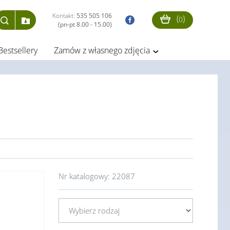
Kontakt:
535 505 106
(
)
0
(pn-pt 8.00 - 15.00)
Bestsellery
Zamów z własnego zdjęcia
Nr katalogowy:
22087