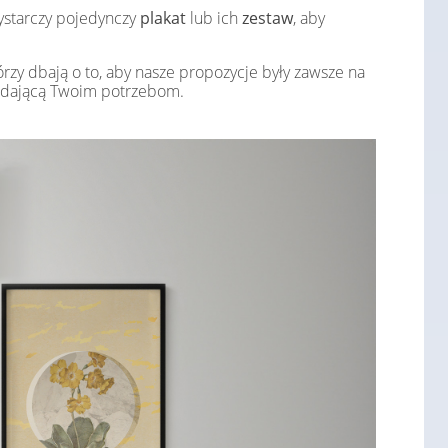
ystarczy pojedynczy
plakat
lub ich
zestaw
, aby
zy dbają o to, aby nasze propozycje były zawsze na
iadającą Twoim potrzebom.