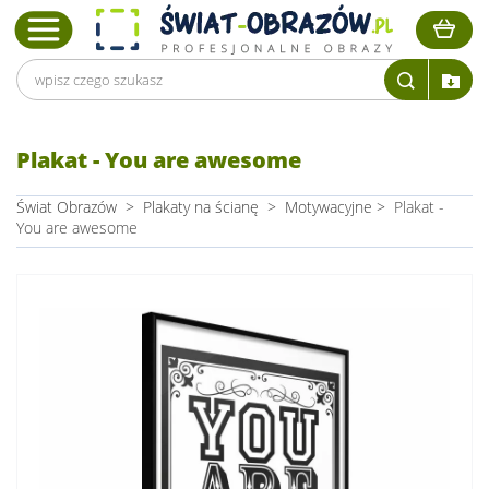
Plakat - You are awesome
Świat Obrazów
>
Plakaty na ścianę
>
Motywacyjne
>
Plakat -
You are awesome