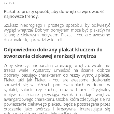
czasu.
Plakat to prosty sposób, aby do wnętrza wprowadzić
najnowsze trendy.
Szukasz niedrogiego i prostego sposobu, by odświeżyć
wygląd wnętrza? Dobrym pomysłem może być plakat(y) na
ścianę z ciekawym motywem. Plakat - You are awesome
doskonale się sprawdzi w tej roli.
Odpowiednio dobrany plakat kluczem do
stworzenia ciekawej aranżacji wnętrza
Żeby stworzyć niebanalną aranżację wnętrza, wcale nie
trzeba wiele. Wystarczy umieścić na ścianie dobrze
dobrany, pasujący charakterem do reszty wystroju plakat.
Plakat taki jak Plakat - You are awesome doskonale
sprawdzi się w różnych pomieszczeniach w domu: w
sypialni, salonie czy kuchni; oraz w biurze. Oryginalny
motyw na ścianie przyciąga wzrok i nadaje wnętrzu
awangardowego charakteru. Osoba, która zdecyduje się na
powieszenie ciekawego plakatu, będzie postrzegana przez
otoczenie jako twórcza i kreatywna, interesująca się
najnowszymi trendami w dekoracji wnętrz.