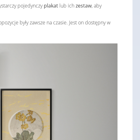
ystarczy pojedynczy
plakat
lub ich
zestaw
, aby
opozycje były zawsze na czasie. Jest on dostępny w