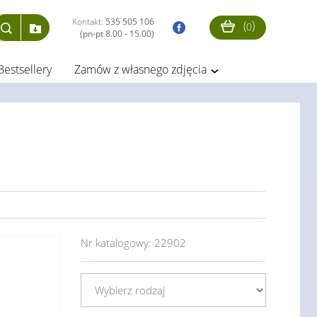
Kontakt:
535 505 106
(
)
0
(pn-pt 8.00 - 15.00)
Bestsellery
Zamów z własnego zdjęcia
Nr katalogowy:
22902