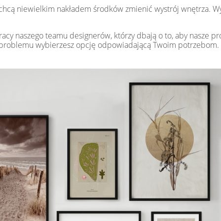
e chcą niewielkim nakładem środków zmienić wystrój wnętrza. W
racy naszego teamu designerów, którzy dbają o to, aby nasze pr
ez problemu wybierzesz opcję odpowiadającą Twoim potrzebom.