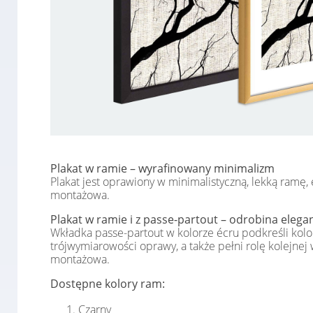
Plakat w ramie – wyrafinowany minimalizm
Plakat jest oprawiony w minimalistyczną, lekką ramę,
montażowa.
Plakat w ramie i z passe-partout – odrobina elegan
Wkładka passe-partout w kolorze écru podkreśli kolor
trójwymiarowości oprawy, a także pełni rolę kolejnej
montażowa.
Dostępne kolory ram:
Czarny