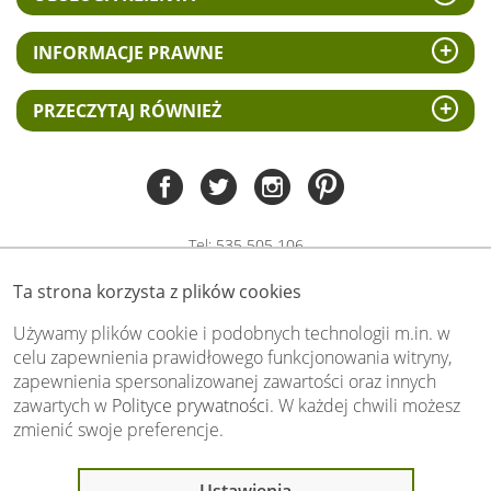
INFORMACJE PRAWNE
PRZECZYTAJ RÓWNIEŻ
Tel:
535 505 106
(pn-pt 8.00 - 15.00)
Ta strona korzysta z plików cookies
biuro@swiat-obrazow.pl
Copyright by swiat-obrazow.pl 2026,
Używamy plików cookie i podobnych technologii m.in. w
Wszelkie prawa zastrzeżone
celu zapewnienia prawidłowego funkcjonowania witryny,
zapewnienia spersonalizowanej zawartości oraz innych
Stronę oceniło już
13709
osób.
zawartych w
Polityce prywatności
. W każdej chwili możesz
Otrzymaliśmy
4.89
pkt. na
5
możliwych.
zmienić swoje preferencje.
Oceń nas również Ty:
Ostatnio 9 osób