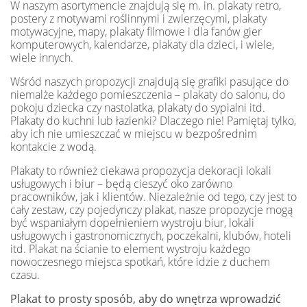
W naszym asortymencie znajdują się m. in. plakaty retro,
postery z motywami roślinnymi i zwierzęcymi, plakaty
motywacyjne, mapy, plakaty filmowe i dla fanów gier
komputerowych, kalendarze, plakaty dla dzieci, i wiele,
wiele innych.
Wśród naszych propozycji znajdują się grafiki pasujące do
niemalże każdego pomieszczenia – plakaty do salonu, do
pokoju dziecka czy nastolatka, plakaty do sypialni itd.
Plakaty do kuchni lub łazienki? Dlaczego nie! Pamiętaj tylko,
aby ich nie umieszczać w miejscu w bezpośrednim
kontakcie z wodą.
Plakaty to również ciekawa propozycja dekoracji lokali
usługowych i biur – będą cieszyć oko zarówno
pracowników, jak i klientów. Niezależnie od tego, czy jest to
cały zestaw, czy pojedynczy plakat, nasze propozycje mogą
być wspaniałym dopełnieniem wystroju biur, lokali
usługowych i gastronomicznych, poczekalni, klubów, hoteli
itd. Plakat na ścianie to element wystroju każdego
nowoczesnego miejsca spotkań, które idzie z duchem
czasu.
Plakat to prosty sposób, aby do wnętrza wprowadzić