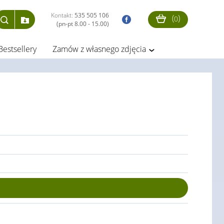
Kontakt:
535 505 106
(
)
0
(pn-pt 8.00 - 15.00)
Bestsellery
Zamów z własnego zdjęcia