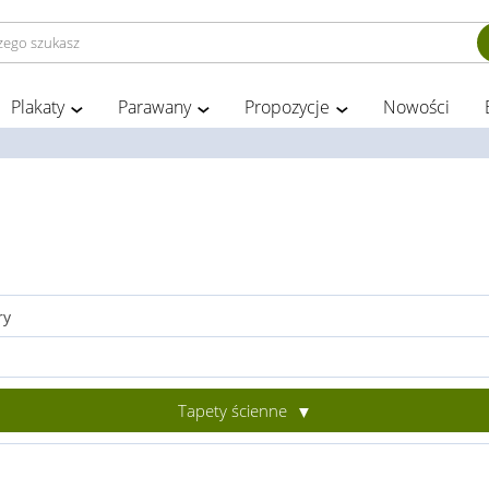
Plakaty
Parawany
Propozycje
Nowości
ry
Tapety ścienne