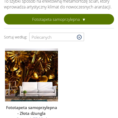
To szybki sposób na efektowną metamorfozę ścian, który
wprowadza artystyczny klimat do nowoczesnych aranżacji.
Fototapeta samoprzylepna
Sortuj według:
Fototapeta samoprzylepna
- Złota dżungla