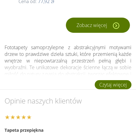
Cena od:
77,92 zł
Zobacz więcej
Fototapety samoprzylepne z abstrakcyjnymi motywami
drzew to prawdziwe dzieła sztuki, które przemienią każde
wnętrze w niepowtarzalną przestrzeń pełną głębi i
wyobraźni. Te unikatowe dekoracje ścienne łączą w sobie
miłość do natury z pasją do abstrakcji, tworząc efektowne i
wyjątkowe tło dla codziennego życia.
Czytaj więcej
Dlaczego fototapety z abstrakcyjnymi drzewami
Opinie naszych klientów
są wyjątkowe?
Oryginalność Wzorów
: Abstrakcyjne interpretacje drzew
★★★★★
to coś więcej niż zwykła dekoracja ścian. To artystyczne
dzieła, które przyciągają wzrok i pobudzają wyobraźnię,
Tapeta przepiękna
dodając wnętrzu indywidualnego charakteru i