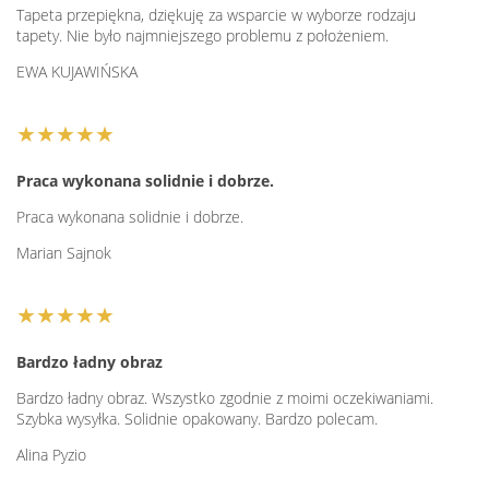
nowoczesnego wyglądu.
Tapeta przepiękna, dziękuję za wsparcie w wyborze rodzaju
tapety. Nie było najmniejszego problemu z położeniem.
Wizualna Głębia
: Motywy abstrakcyjnych drzew często
EWA KUJAWIŃSKA
charakteryzują się złożonością i bogactwem detali, co
wprowadza do pomieszczeń wizualną głębię i dynamikę.
Ich niezwykła forma i kolorystyka mogą optycznie
★★★★★
powiększyć przestrzeń, tworząc wrażenie otwartości i
przestronności.
Praca wykonana solidnie i dobrze.
Wszechstronność Stylów
Praca wykonana solidnie i dobrze.
: Niezależnie od tego, czy
preferujesz chłodne, spokojne tonacje, czy żywe,
Marian Sajnok
energetyczne barwy, fototapety z abstrakcyjnymi drzewami
są dostępne w różnorodnych stylach, dzięki czemu łatwo
★★★★★
dopasujesz je do swojego wnętrza i osobistych preferencji.
Łatwość Montażu i Trwałość
: Dzięki technologii
Bardzo ładny obraz
samoprzylepnej, aplikacja fototapety na ścianę jest
Bardzo ładny obraz. Wszystko zgodnie z moimi oczekiwaniami.
prostsza niż kiedykolwiek, a wysokiej jakości materiały
Szybka wysyłka. Solidnie opakowany. Bardzo polecam.
gwarantują jej trwałość i odporność na czynniki
zewnętrzne.
Alina Pyzio