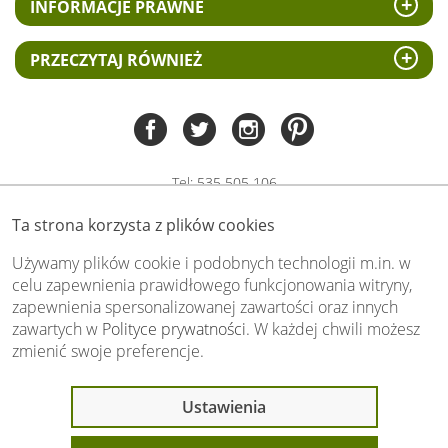
INFORMACJE PRAWNE
PRZECZYTAJ RÓWNIEŻ
Tel:
535 505 106
(pn-pt 8.00 - 15.00)
Ta strona korzysta z plików cookies
biuro@swiat-obrazow.pl
Copyright by swiat-obrazow.pl 2026,
Używamy plików cookie i podobnych technologii m.in. w
Wszelkie prawa zastrzeżone
celu zapewnienia prawidłowego funkcjonowania witryny,
zapewnienia spersonalizowanej zawartości oraz innych
Stronę oceniło już
13700
osób.
zawartych w
Polityce prywatności
. W każdej chwili możesz
Otrzymaliśmy
4.89
pkt. na
5
możliwych.
zmienić swoje preferencje.
Oceń nas również Ty:
Ustawienia