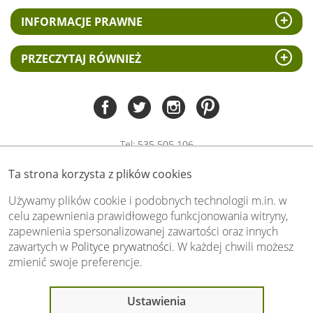
INFORMACJE PRAWNE
PRZECZYTAJ RÓWNIEŻ
Tel:
535 505 106
(pn-pt 8.00 - 15.00)
Ta strona korzysta z plików cookies
biuro@swiat-obrazow.pl
Copyright by swiat-obrazow.pl 2026,
Używamy plików cookie i podobnych technologii m.in. w
Wszelkie prawa zastrzeżone
celu zapewnienia prawidłowego funkcjonowania witryny,
zapewnienia spersonalizowanej zawartości oraz innych
Stronę oceniło już
13708
osób.
zawartych w
Polityce prywatności
. W każdej chwili możesz
Otrzymaliśmy
4.89
pkt. na
5
możliwych.
zmienić swoje preferencje.
Oceń nas również Ty:
Ostatnio 13 osób
Ustawienia