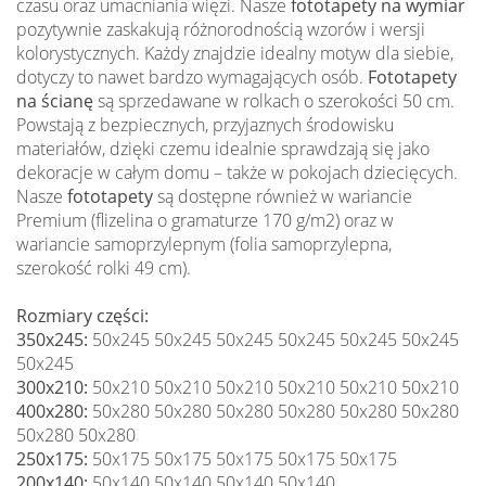
czasu oraz umacniania więzi. Nasze
fototapety na wymiar
pozytywnie zaskakują różnorodnością wzorów i wersji
kolorystycznych. Każdy znajdzie idealny motyw dla siebie,
dotyczy to nawet bardzo wymagających osób.
Fototapety
na ścianę
są sprzedawane w rolkach o szerokości 50 cm.
Powstają z bezpiecznych, przyjaznych środowisku
materiałów, dzięki czemu idealnie sprawdzają się jako
dekoracje w całym domu – także w pokojach dziecięcych.
Nasze
fototapety
są dostępne również w wariancie
Premium (flizelina o gramaturze 170 g/m2) oraz w
wariancie samoprzylepnym (folia samoprzylepna,
szerokość rolki 49 cm).
Rozmiary części:
350x245:
50x245 50x245 50x245 50x245 50x245 50x245
50x245
300x210:
50x210 50x210 50x210 50x210 50x210 50x210
400x280:
50x280 50x280 50x280 50x280 50x280 50x280
50x280 50x280
250x175:
50x175 50x175 50x175 50x175 50x175
200x140:
50x140 50x140 50x140 50x140