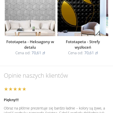
Fototapeta - Heksagony w
Fototapeta - Strefy
detalu
wyzłoceń
Cena od:
70,61 zł
Cena od:
70,61 zł
Opinie naszych klientów
★★★★★
Piękny!!!
Obraz na płótnie prezentuje się bardzo ładnie – kolory są żywe, a
jakość wydruku naprawdę świetna. Całość wygląda dokładnie tak,