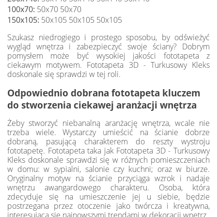
100x70:
50x70 50x70
150x105:
50x105 50x105 50x105
Szukasz niedrogiego i prostego sposobu, by odświeżyć
wygląd wnętrza i zabezpieczyć swoje ściany? Dobrym
pomysłem może być wysokiej jakości fototapeta z
ciekawym motywem. Fototapeta 3D - Turkusowy Kleks
doskonale się sprawdzi w tej roli.
Odpowiednio dobrana fototapeta kluczem
do stworzenia ciekawej aranżacji wnętrza
Żeby stworzyć niebanalną aranżację wnętrza, wcale nie
trzeba wiele. Wystarczy umieścić na ścianie dobrze
dobraną, pasującą charakterem do reszty wystroju
fototapetę. Fototapeta taka jak Fototapeta 3D - Turkusowy
Kleks doskonale sprawdzi się w różnych pomieszczeniach
w domu: w sypialni, salonie czy kuchni; oraz w biurze.
Oryginalny motyw na ścianie przyciąga wzrok i nadaje
wnętrzu awangardowego charakteru. Osoba, która
zdecyduje się na umieszczenie jej u siebie, będzie
postrzegana przez otoczenie jako twórcza i kreatywna,
interesująca się najnowszymi trendami w dekoracji wnętrz.