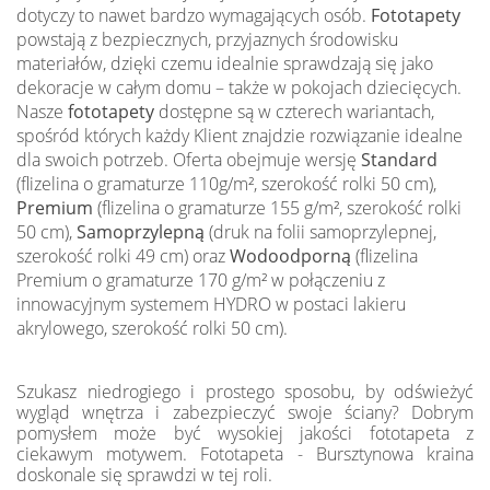
dotyczy to nawet bardzo wymagających osób.
Fototapety
powstają z bezpiecznych, przyjaznych środowisku
materiałów, dzięki czemu idealnie sprawdzają się jako
dekoracje w całym domu – także w pokojach dziecięcych.
Nasze
fototapety
dostępne są w czterech wariantach,
spośród których każdy Klient znajdzie rozwiązanie idealne
dla swoich potrzeb. Oferta obejmuje wersję
Standard
(flizelina o gramaturze 110g/m², szerokość rolki 50 cm),
Premium
(flizelina o gramaturze 155 g/m², szerokość rolki
50 cm),
Samoprzylepną
(druk na folii samoprzylepnej,
szerokość rolki 49 cm) oraz
Wodoodporną
(flizelina
Premium o gramaturze 170 g/m² w połączeniu z
innowacyjnym systemem HYDRO w postaci lakieru
akrylowego, szerokość rolki 50 cm).
Szukasz niedrogiego i prostego sposobu, by odświeżyć
wygląd wnętrza i zabezpieczyć swoje ściany? Dobrym
pomysłem może być wysokiej jakości fototapeta z
ciekawym motywem. Fototapeta - Bursztynowa kraina
doskonale się sprawdzi w tej roli.