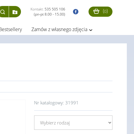
Kontakt:
535 505 106
(
)
0
(pn-pt 8.00 - 15.00)
Bestsellery
Zamów z własnego zdjęcia
Nr katalogowy:
31991