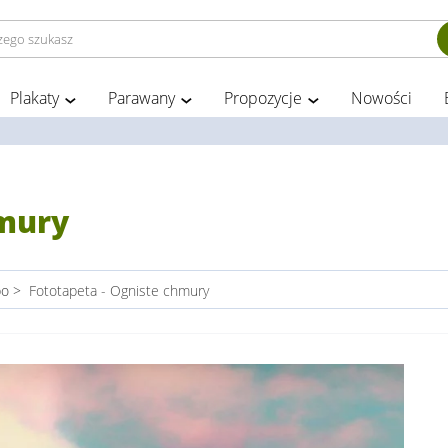
Plakaty
Parawany
Propozycje
Nowości
hmury
bo
>
Fototapeta - Ogniste chmury