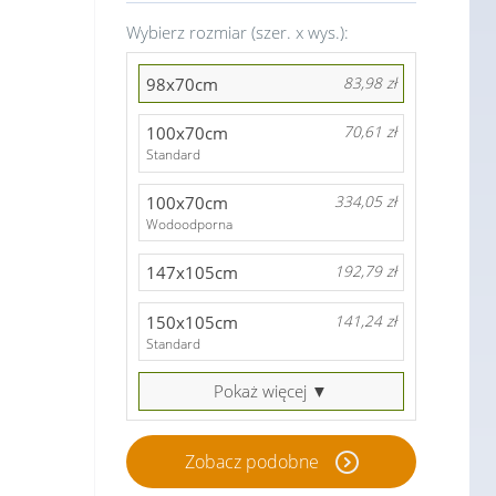
Wybierz rozmiar (szer. x wys.):
98x70cm
83,98 zł
100x70cm
70,61 zł
Standard
100x70cm
334,05 zł
Wodoodporna
147x105cm
192,79 zł
150x105cm
141,24 zł
Standard
Pokaż więcej ▼
Zobacz podobne