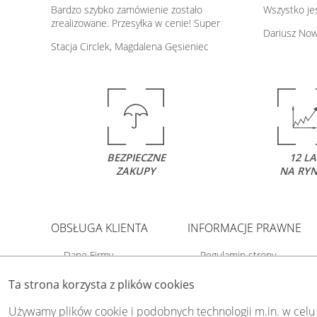
Bardzo szybko zamówienie zostało
Wszystko jes
zrealizowane. Przesyłka w cenie! Super
Dariusz No
Stacja Circlek, Magdalena Gęsieniec
BEZPIECZNE
12 LA
ZAKUPY
NA RY
OBSŁUGA KLIENTA
INFORMACJE PRAWNE
Dane Firmy
Regulamin strony
O Swiat-Obrazow
Polityka prywatności
Ta strona korzysta z plików cookies
Dostawa i płatność
Polityka cookies
Kody rabatowe
Odstąp od umowy tutaj
Używamy plików cookie i podobnych technologii m.in. w celu