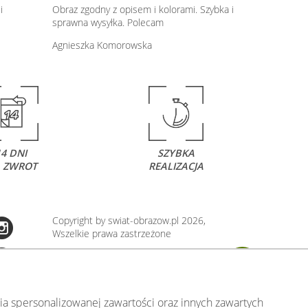
i
Obraz zgodny z opisem i kolorami. Szybka i
sprawna wysyłka. Polecam
Agnieszka Komorowska
14 DNI
SZYBKA
 ZWROT
REALIZACJA
Copyright by swiat-obrazow.pl 2026,
Wszelkie prawa zastrzeżone
Stronę oceniło już
13708
osób.
Otrzymaliśmy
4.89
pkt. na
5
możliwych.
Oceń nas również Ty:
106
a spersonalizowanej zawartości oraz innych zawartych