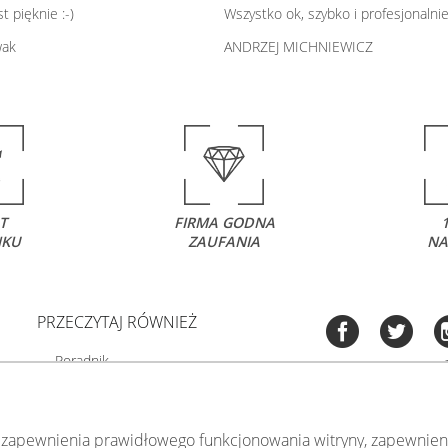
t pięknie :-)
Wszystko ok, szybko i profesjonalnie
wak
ANDRZEJ MICHNIEWICZ
T
FIRMA GODNA
NKU
ZAUFANIA
NA
PRZECZYTAJ RÓWNIEŻ
Poradnik
Fotoobrazy - cennik
Co to jest fototapeta?
Tel:
535 505 
Mapa strony
 zapewnienia prawidłowego funkcjonowania witryny, zapewnieni