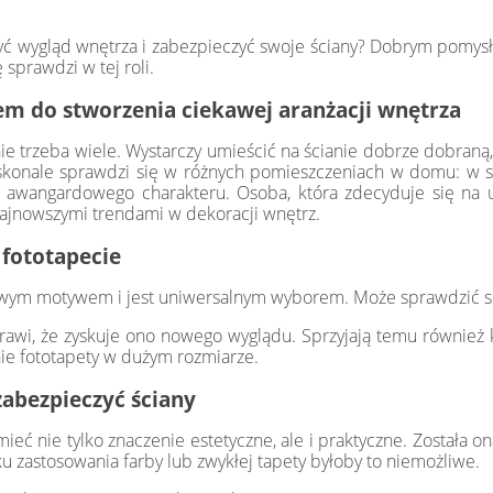
yć wygląd wnętrza i zabezpieczyć swoje ściany? Dobrym pomys
sprawdzi w tej roli.
m do stworzenia ciekawej aranżacji wnętrza
ie trzeba wiele. Wystarczy umieścić na ścianie dobrze dobraną,
skonale sprawdzi się w różnych pomieszczeniach w domu: w sypi
 awangardowego charakteru. Osoba, która zdecyduje się na u
 najnowszymi trendami w dekoracji wnętrz.
 fototapecie
awym motywem i jest uniwersalnym wyborem. Może sprawdzić się 
rawi, że zyskuje ono nowego wyglądu. Sprzyjają temu również ko
ie fototapety w dużym rozmiarze.
zabezpieczyć ściany
 nie tylko znaczenie estetyczne, ale i praktyczne. Została on
u zastosowania farby lub zwykłej tapety byłoby to niemożliwe.