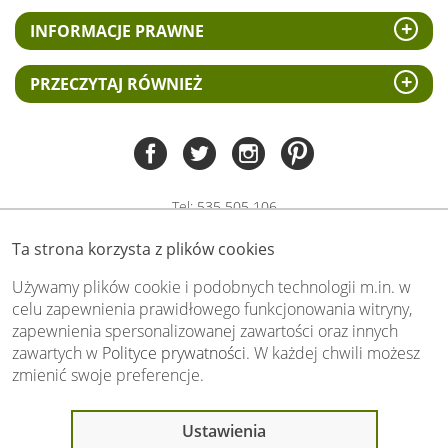
INFORMACJE PRAWNE
PRZECZYTAJ RÓWNIEŻ
Tel:
535 505 106
(pn-pt 8.00 - 15.00)
Ta strona korzysta z plików cookies
biuro@swiat-obrazow.pl
Copyright by swiat-obrazow.pl 2026,
Używamy plików cookie i podobnych technologii m.in. w
Wszelkie prawa zastrzeżone
celu zapewnienia prawidłowego funkcjonowania witryny,
zapewnienia spersonalizowanej zawartości oraz innych
Stronę oceniło już
13709
osób.
zawartych w
Polityce prywatności
. W każdej chwili możesz
Otrzymaliśmy
4.89
pkt. na
5
możliwych.
zmienić swoje preferencje.
Oceń nas również Ty:
Ostatnio 19 osób
Ustawienia