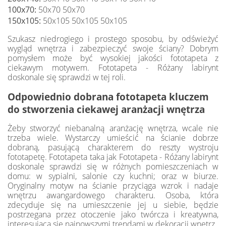
100x70:
50x70 50x70
150x105:
50x105 50x105 50x105
Szukasz niedrogiego i prostego sposobu, by odświeżyć
wygląd wnętrza i zabezpieczyć swoje ściany? Dobrym
pomysłem może być wysokiej jakości fototapeta z
ciekawym motywem. Fototapeta - Różany labirynt
doskonale się sprawdzi w tej roli.
Odpowiednio dobrana fototapeta kluczem
do stworzenia ciekawej aranżacji wnętrza
Żeby stworzyć niebanalną aranżację wnętrza, wcale nie
trzeba wiele. Wystarczy umieścić na ścianie dobrze
dobraną, pasującą charakterem do reszty wystroju
fototapetę. Fototapeta taka jak Fototapeta - Różany labirynt
doskonale sprawdzi się w różnych pomieszczeniach w
domu: w sypialni, salonie czy kuchni; oraz w biurze.
Oryginalny motyw na ścianie przyciąga wzrok i nadaje
wnętrzu awangardowego charakteru. Osoba, która
zdecyduje się na umieszczenie jej u siebie, będzie
postrzegana przez otoczenie jako twórcza i kreatywna,
interesująca się najnowszymi trendami w dekoracji wnętrz.