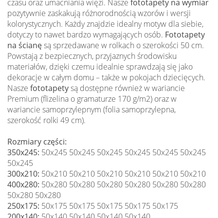
czasu oraz umacniania więzi. Nasze
fototapety na wymiar
pozytywnie zaskakują różnorodnością wzorów i wersji
kolorystycznych. Każdy znajdzie idealny motyw dla siebie,
dotyczy to nawet bardzo wymagających osób.
Fototapety
na ścianę
są sprzedawane w rolkach o szerokości 50 cm.
Powstają z bezpiecznych, przyjaznych środowisku
materiałów, dzięki czemu idealnie sprawdzają się jako
dekoracje w całym domu – także w pokojach dziecięcych.
Nasze
fototapety
są dostępne również w wariancie
Premium (flizelina o gramaturze 170 g/m2) oraz w
wariancie samoprzylepnym (folia samoprzylepna,
szerokość rolki 49 cm).
Rozmiary części:
350x245:
50x245 50x245 50x245 50x245 50x245 50x245
50x245
300x210:
50x210 50x210 50x210 50x210 50x210 50x210
400x280:
50x280 50x280 50x280 50x280 50x280 50x280
50x280 50x280
250x175:
50x175 50x175 50x175 50x175 50x175
200x140:
50x140 50x140 50x140 50x140