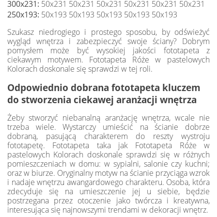
300x231:
50x231 50x231 50x231 50x231 50x231 50x231
250x193:
50x193 50x193 50x193 50x193 50x193
Szukasz niedrogiego i prostego sposobu, by odświeżyć
wygląd wnętrza i zabezpieczyć swoje ściany? Dobrym
pomysłem może być wysokiej jakości fototapeta z
ciekawym motywem. Fototapeta Róże w pastelowych
Kolorach doskonale się sprawdzi w tej roli.
Odpowiednio dobrana fototapeta kluczem
do stworzenia ciekawej aranżacji wnętrza
Żeby stworzyć niebanalną aranżację wnętrza, wcale nie
trzeba wiele. Wystarczy umieścić na ścianie dobrze
dobraną, pasującą charakterem do reszty wystroju
fototapetę. Fototapeta taka jak Fototapeta Róże w
pastelowych Kolorach doskonale sprawdzi się w różnych
pomieszczeniach w domu: w sypialni, salonie czy kuchni;
oraz w biurze. Oryginalny motyw na ścianie przyciąga wzrok
i nadaje wnętrzu awangardowego charakteru. Osoba, która
zdecyduje się na umieszczenie jej u siebie, będzie
postrzegana przez otoczenie jako twórcza i kreatywna,
interesująca się najnowszymi trendami w dekoracji wnętrz.