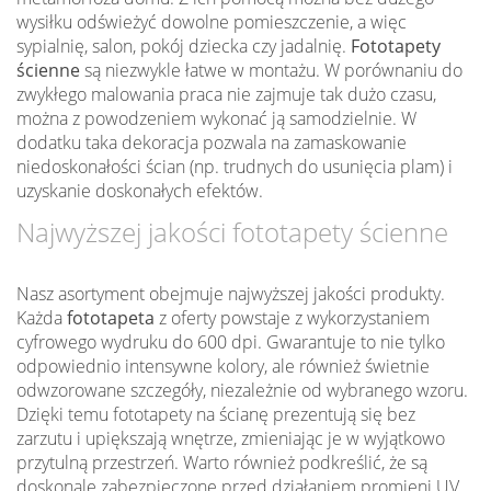
wysiłku odświeżyć dowolne pomieszczenie, a więc
sypialnię, salon, pokój dziecka czy jadalnię.
Fototapety
ścienne
są niezwykle łatwe w montażu. W porównaniu do
zwykłego malowania praca nie zajmuje tak dużo czasu,
można z powodzeniem wykonać ją samodzielnie. W
dodatku taka dekoracja pozwala na zamaskowanie
niedoskonałości ścian (np. trudnych do usunięcia plam) i
uzyskanie doskonałych efektów.
Najwyższej jakości fototapety ścienne
Nasz asortyment obejmuje najwyższej jakości produkty.
Każda
fototapeta
z oferty powstaje z wykorzystaniem
cyfrowego wydruku do 600 dpi. Gwarantuje to nie tylko
odpowiednio intensywne kolory, ale również świetnie
odwzorowane szczegóły, niezależnie od wybranego wzoru.
Dzięki temu fototapety na ścianę prezentują się bez
zarzutu i upiększają wnętrze, zmieniając je w wyjątkowo
przytulną przestrzeń. Warto również podkreślić, że są
doskonale zabezpieczone przed działaniem promieni UV,