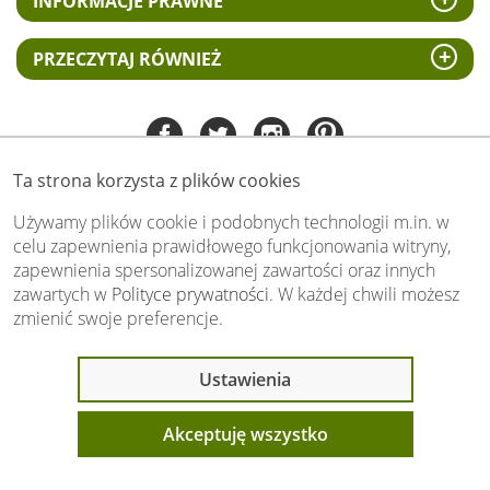
INFORMACJE PRAWNE
PRZECZYTAJ RÓWNIEŻ
Ta strona korzysta z plików cookies
Tel:
535 505 106
(pn-pt 8.00 - 15.00)
Używamy plików cookie i podobnych technologii m.in. w
celu zapewnienia prawidłowego funkcjonowania witryny,
biuro@swiat-obrazow.pl
zapewnienia spersonalizowanej zawartości oraz innych
Copyright by swiat-obrazow.pl 2026,
zawartych w
Polityce prywatności
. W każdej chwili możesz
Wszelkie prawa zastrzeżone
zmienić swoje preferencje.
Stronę oceniło już
13705
osób.
Otrzymaliśmy
4.89
pkt. na
5
możliwych.
Ostatnio 21 osób
Ustawienia
Oceń nas również Ty:
oglądało ten produkt
Akceptuję wszystko