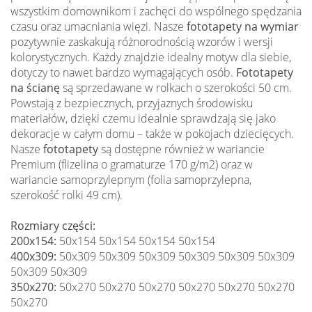
wszystkim domownikom i zachęci do wspólnego spędzania
czasu oraz umacniania więzi. Nasze
fototapety na wymiar
pozytywnie zaskakują różnorodnością wzorów i wersji
kolorystycznych. Każdy znajdzie idealny motyw dla siebie,
dotyczy to nawet bardzo wymagających osób.
Fototapety
na ścianę
są sprzedawane w rolkach o szerokości 50 cm.
Powstają z bezpiecznych, przyjaznych środowisku
materiałów, dzięki czemu idealnie sprawdzają się jako
dekoracje w całym domu – także w pokojach dziecięcych.
Nasze
fototapety
są dostępne również w wariancie
Premium (flizelina o gramaturze 170 g/m2) oraz w
wariancie samoprzylepnym (folia samoprzylepna,
szerokość rolki 49 cm).
Rozmiary części:
200x154:
50x154 50x154 50x154 50x154
400x309:
50x309 50x309 50x309 50x309 50x309 50x309
50x309 50x309
350x270:
50x270 50x270 50x270 50x270 50x270 50x270
50x270