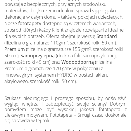
powstają z bezpiecznych, przyjaznych środowisku
materiałów, dzięki czemu idealnie sprawdzają się jako
dekoracje w całym domu – także w pokojach dziecięcych.
Nasze
fototapety
dostępne są w czterech wariantach,
spośród których każdy Klient znajdzie rozwiązanie idealne
dla swoich potrzeb. Oferta obejmuje wersję
Standard
(flizelina o gramaturze 110g/m², szerokość rolki 50 cm),
Premium
(flizelina o gramaturze 155 g/m², szerokość rolki
50 cm),
Samoprzylepną
(druk na folii samoprzylepnej,
szerokość rolki 49 cm) oraz
Wodoodporną
(flizelina
Premium o gramaturze 170 g/m² w połączeniu z
innowacyjnym systemem HYDRO w postaci lakieru
akrylowego, szerokość rolki 50 cm).
Szukasz niedrogiego i prostego sposobu, by odświeżyć
wygląd wnętrza i zabezpieczyć swoje ściany? Dobrym
pomysłem może być wysokiej jakości fototapeta z
ciekawym motywem. Fototapeta - Smugi czasu doskonale
się sprawdzi w tej roli.