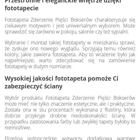
Przestronne i eleganckie wnętrze dzięki
fototapecie
Fototapeta Zderzenie Pięści Bokserów charakteryzuje się
ciekawym motywem i jest uniwersalnym wyborem. Może
sprawdzić się zarówno w pokoju, salonie czy też sypialni.
Wybranie i montaż takiej fototapety w mieszkaniu sprawi,
że zyskuje ono nowego wyglądu. Sprzyjają temu również
kolory, jakie zawiera fototapeta. Aby to wrażenie było jak
najpełniejsze, warto zdecydować się na zamówienie
fototapety w dużym rozmiarze.
Wysokiej jakości fototapeta pomoże Ci
zabezpieczyć ściany
Wybór produktu Fototapeta Zderzenie Pięści Bokserów
może mieć nie tylko znaczenie estetyczne, ale i praktyczne.
Została ona w stu procentach wykonana z flizeliny, która
dobrze przykryje drobne niedoskonałości ściany. W
przypadku zastosowania farby lub zwykłej tapety byłoby to
niemożliwe.
Flizelina jednocześnie wytworzy dodatkową warstwę