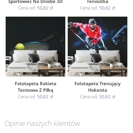
Sportowiec Na Drodze 3D
Tenisistka
Cena od:
50,82 zł
Cena od:
50,82 zł
Fototapeta Rakieta
Fototapeta Trenujący
Tenisowa Z Piłką
Hokeista
Cena od:
50,82 zł
Cena od:
50,82 zł
Opinie naszych klientów