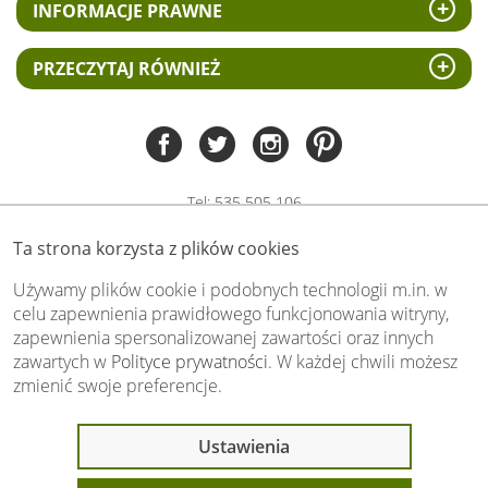
INFORMACJE PRAWNE
PRZECZYTAJ RÓWNIEŻ
Tel:
535 505 106
(pn-pt 8.00 - 15.00)
Ta strona korzysta z plików cookies
biuro@swiat-obrazow.pl
Copyright by swiat-obrazow.pl 2026,
Używamy plików cookie i podobnych technologii m.in. w
Wszelkie prawa zastrzeżone
celu zapewnienia prawidłowego funkcjonowania witryny,
zapewnienia spersonalizowanej zawartości oraz innych
Stronę oceniło już
13699
osób.
zawartych w
Polityce prywatności
. W każdej chwili możesz
Otrzymaliśmy
4.89
pkt. na
5
możliwych.
zmienić swoje preferencje.
Oceń nas również Ty:
Ustawienia