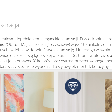
ekoracja
dealnym dopełnieniem eleganckiej aranżacji. Przy odrobinie k
nie
"Obraz - Magia luksusu (1-częściowy) wąski" to unikalny elem
nych ozdób, aby dopełnić swoją aranżację. Umieść go w swoim wn
awiać o jakość i wygląd swojej dekoracji. Dostępne w ofercie
ob
ntuje intensywność kolorów oraz ostrość prezentowanego moty
astanawiasz się, jak je wypełnić. To stylowy element dekoracyjny,