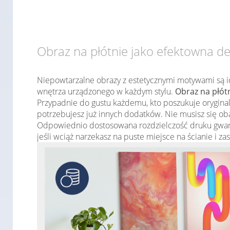
Obraz na płótnie jako efektowna d
Niepowtarzalne obrazy z estetycznymi motywami są i
wnętrza urządzonego w każdym stylu.
Obraz na płót
Przypadnie do gustu każdemu, kto poszukuje oryginal
potrzebujesz już innych dodatków. Nie musisz się ob
Odpowiednio dostosowana rozdzielczość druku gwara
jeśli wciąż narzekasz na puste miejsce na ścianie i z