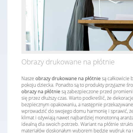
Obrazy drukowane na płótnie
Nasze
obrazy drukowane na płótnie
są całkowicie b
pokoju dziecka. Ponadto są to produkty przyjazne śr
obrazy na płótnie
są zabezpieczone przed promieniow
się przez dłuższy czas. Warto podkreślić, że dekorac
bezpiecznym opakowaniu, a następnie przekazywane d
wprowadzić do swojego domu harmonię i sprawić, że 
klimat i ożywiają nawet najbardziej monotonną aranż
idealną dla swoich potrzeb. Wariant na płótnie stru
materiałów doskonałym wyborem będzie wydruk na w