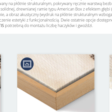
wany na płótnie strukturalnym, pokrywany ręcznie warstwą bezb
t w solidnej, drewnianej ramie typu American Box z efektem głę
łonie, a obraz akustyczny (wydruk na płótnie strukturalnym wzbo
łączenie estetyki z funkcjonalnością. Dwie ostatnie opcje dost
IS
potrzebną do montażu liczbę haczyków i gwoździ.