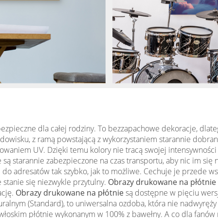
ezpieczne dla całej rodziny. To bezzapachowe dekoracje, dlateg
odowisku, z ramą powstającą z wykorzystaniem starannie dobran
aniem UV. Dzięki temu kolory nie tracą swojej intensywności 
je są starannie zabezpieczone na czas transportu, aby nic im si
o adresatów tak szybko, jak to możliwe. Cechuje je przede ws
stanie się niezwykle przytulny.
Obrazy drukowane na płótnie
ację.
Obrazy drukowane na płótnie
są dostępne w pięciu wersj
kturalnym (Standard), to uniwersalna ozdoba, która nie nadwyr
łoskim płótnie wykonanym w 100% z bawełny. A co dla fanów 