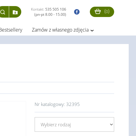
Kontakt:
535 505 106
(
)
0
(pn-pt 8.00 - 15.00)
Bestsellery
Zamów z własnego zdjęcia
Nr katalogowy:
32395