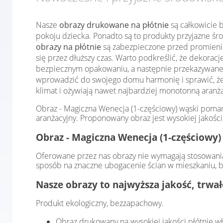
Nasze
obrazy drukowane na płótnie
są całkowicie b
pokoju dziecka. Ponadto są to produkty przyjazne śr
obrazy na płótnie
są zabezpieczone przed promieniow
się przez dłuższy czas. Warto podkreślić, że dekorac
bezpiecznym opakowaniu, a następnie przekazywane d
wprowadzić do swojego domu harmonię i sprawić, że 
klimat i ożywiają nawet najbardziej monotonną aranża
Obraz - Magiczna Wenecja (1-częściowy) wąski pomar
aranżacyjny. Proponowany obraz jest wysokiej jakośc
Obraz - Magiczna Wenecja (1-częściowy)
Oferowane przez nas obrazy nie wymagają stosowania
sposób na znaczne ubogacenie ścian w mieszkaniu, b
Nasze obrazy to najwyższa jakość, trwa
Produkt ekologiczny, bezzapachowy.
Obraz drukowany na wysokiej jakości płótnie w