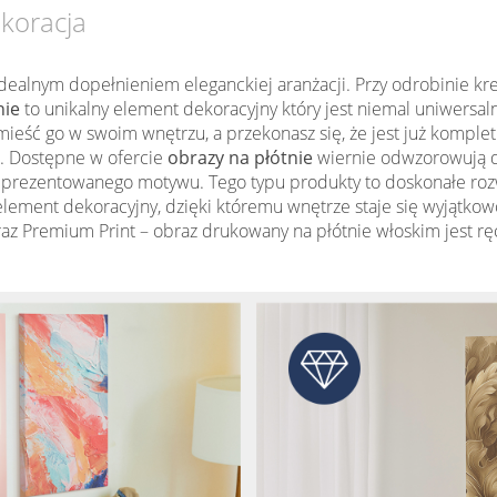
ekoracja
dealnym dopełnieniem eleganckiej aranżacji. Przy odrobinie k
nie
to unikalny element dekoracyjny który jest niemal uniwersa
ieść go w swoim wnętrzu, a przekonasz się, że jest już komplet
i. Dostępne w ofercie
obrazy na płótnie
wiernie odwzorowują d
prezentowanego motywu. Tego typu produkty to doskonałe rozwi
wy element dekoracyjny, dzięki któremu wnętrze staje się wyjątko
az Premium Print – obraz drukowany na płótnie włoskim jest r