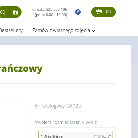
Kontakt:
535 505 106
(
)
0
(pn-pt 8.00 - 15.00)
Bestsellery
Zamów z własnego zdjęcia
arańczowy
Nr katalogowy:
38923
Wybierz rozmiar (szer. x wys.):
120x40cm
419,95 zł