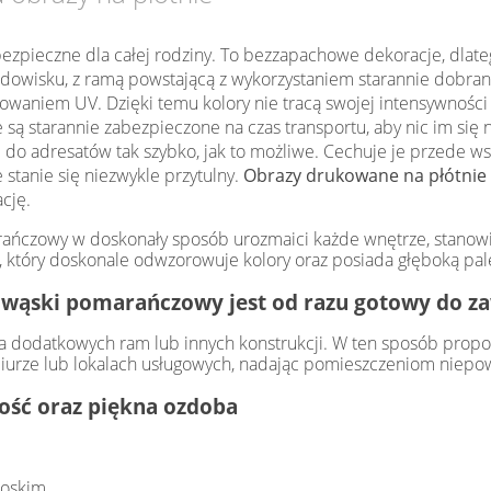
ezpieczne dla całej rodziny. To bezzapachowe dekoracje, dlateg
odowisku, z ramą powstającą z wykorzystaniem starannie dobran
aniem UV. Dzięki temu kolory nie tracą swojej intensywności 
je są starannie zabezpieczone na czas transportu, aby nic im si
o adresatów tak szybko, jak to możliwe. Cechuje je przede ws
stanie się niezwykle przytulny.
Obrazy drukowane na płótnie
cję.
ańczowy w doskonały sposób urozmaici każde wnętrze, stanowi
i, który doskonale odwzorowuje kolory oraz posiada głęboką pal
 wąski pomarańczowy jest od razu gotowy do za
 dodatkowych ram lub innych konstrukcji. W ten sposób propon
iurze lub lokalach usługowych, nadając pomieszczeniom niepow
łość oraz piękna ozdoba
łoskim