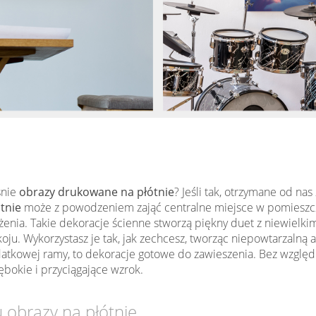
śnie
obrazy drukowane na płótnie
? Jeśli tak, otrzymane od n
tnie
może z powodzeniem zająć centralne miejsce w pomieszcz
enia. Takie dekoracje ścienne stworzą piękny duet z niewielki
. Wykorzystasz je tak, jak zechcesz, tworząc niepowtarzalną 
kowej ramy, to dekoracje gotowe do zawieszenia. Bez względu n
bokie i przyciągające wzrok.
 obrazy na płótnie