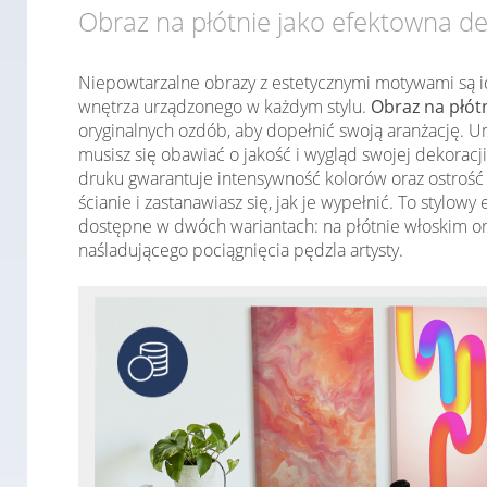
Obraz na płótnie jako efektowna d
Niepowtarzalne obrazy z estetycznymi motywami są i
wnętrza urządzonego w każdym stylu.
Obraz na płót
oryginalnych ozdób, aby dopełnić swoją aranżację. Um
musisz się obawiać o jakość i wygląd swojej dekoracj
druku gwarantuje intensywność kolorów oraz ostrość 
ścianie i zastanawiasz się, jak je wypełnić. To stylo
dostępne w dwóch wariantach: na płótnie włoskim or
naśladującego pociągnięcia pędzla artysty.