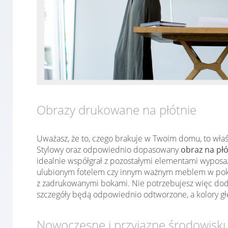
Obrazy drukowane na płótnie
Uważasz, że to, czego brakuje w Twoim domu, to wła
Stylowy oraz odpowiednio dopasowany
obraz na płó
idealnie współgrał z pozostałymi elementami wyposaż
ulubionym fotelem czy innym ważnym meblem w pokoju
z zadrukowanymi bokami. Nie potrzebujesz więc dodat
szczegóły będą odpowiednio odtworzone, a kolory głę
Nowoczesne i przyjazne środowisku