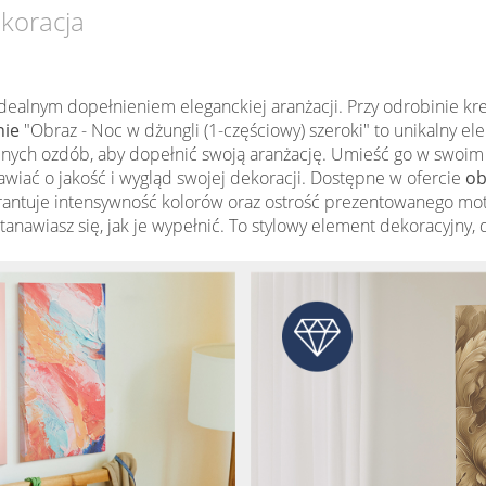
ekoracja
dealnym dopełnieniem eleganckiej aranżacji. Przy odrobinie k
nie
"Obraz - Noc w dżungli (1-częściowy) szeroki" to unikalny el
nych ozdób, aby dopełnić swoją aranżację. Umieść go w swoim wn
awiać o jakość i wygląd swojej dekoracji. Dostępne w ofercie
ob
ntuje intensywność kolorów oraz ostrość prezentowanego moty
astanawiasz się, jak je wypełnić. To stylowy element dekoracyjny,