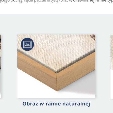
cego pociągnięcia pędzla artysty) oraz
w drewnianej ramie ty