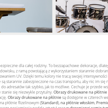
ezpieczne dla całej rodziny. To bezzapachowe dekoracje, dlateg
odowisku, z ramą powstającą z wykorzystaniem starannie dobran
aniem UV. Dzięki temu kolory nie tracą swojej intensywności 
je są starannie zabezpieczone na czas transportu, aby nic im si
o adresatów tak szybko, jak to możliwe. Cechuje je przede ws
stanie się niezwykle przytulny.
Obrazy drukowane na płótnie
ację.
Obrazy drukowane na płótnie
są dostępne w czterech wer
a płótnie flizelinowym (
Standard
),
na płótnie włoskim
,
Premi