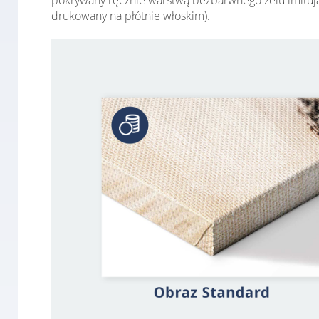
pokrywany ręcznie warstwą bezbarwnego żelu imitują
drukowany na płótnie włoskim).