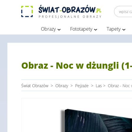
Obrazy
Fototapety
Tapety
Obraz - Noc w dżungli (1
Świat Obrazów
>
Obrazy
>
Pejzaże
>
Las
>
Obraz - Noc w