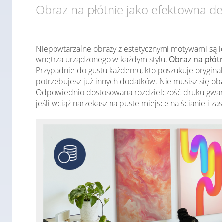
Obraz na płótnie jako efektowna d
Niepowtarzalne obrazy z estetycznymi motywami są i
wnętrza urządzonego w każdym stylu.
Obraz na płót
Przypadnie do gustu każdemu, kto poszukuje oryginal
potrzebujesz już innych dodatków. Nie musisz się ob
Odpowiednio dostosowana rozdzielczość druku gwara
jeśli wciąż narzekasz na puste miejsce na ścianie i z