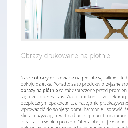
Obrazy drukowane na płótnie
Nasze
obrazy drukowane na płótnie
są całkowicie b
pokoju dziecka. Ponadto są to produkty przyjazne śr
obrazy na płótnie
są zabezpieczone przed promieniow
się przez dłuższy czas. Warto podkreślić, że dekorac
bezpiecznym opakowaniu, a następnie przekazywane d
wprowadzić do swojego domu harmonię i sprawić, że 
klimat i ożywiają nawet najbardziej monotonną aranż
idealną dla swoich potrzeb. Oferta obejmuje wariant n