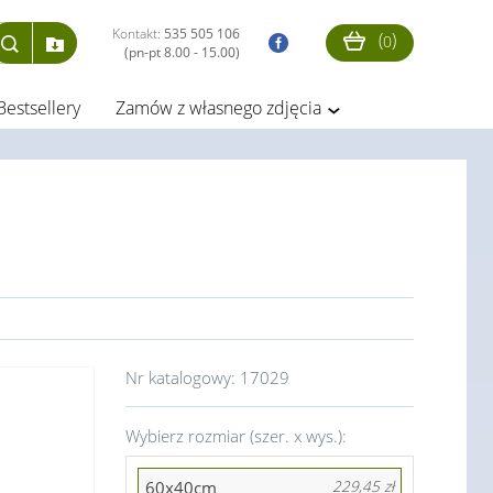
Kontakt:
535 505 106
(
)
0
(pn-pt 8.00 - 15.00)
Bestsellery
Zamów z własnego zdjęcia
Nr katalogowy:
17029
Wybierz rozmiar (szer. x wys.):
60x40cm
229,45 zł