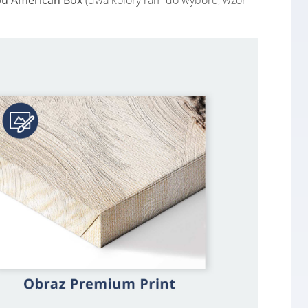
pu American Box
(dwa kolory ram do wyboru, wzór