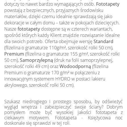
dotyczy to nawet bardzo wymagających osób.
Fototapety
powstają z bezpiecznych, przyjaznych środowisku
materiałów, dzięki czemu idealnie sprawdzają się jako
dekoracje w całym domu – także w pokojach dziecięcych.
Nasze
fototapety
dostępne są w czterech wariantach,
spośród których każdy Klient znajdzie rozwiązanie idealne
dla swoich potrzeb. Oferta obejmuje wersję
Standard
(flizelina o gramaturze 110g/m², szerokość rolki 50 cm),
Premium
(flizelina o gramaturze 155 g/m², szerokość rolki
50 cm),
Samoprzylepną
(druk na folii samoprzylepnej,
szerokość rolki 49 cm) oraz
Wodoodporną
(flizelina
Premium o gramaturze 170 g/m² w połączeniu z
innowacyjnym systemem HYDRO w postaci lakieru
akrylowego, szerokość rolki 50 cm).
Szukasz niedrogiego i prostego sposobu, by odświeżyć
wygląd wnętrza i zabezpieczyć swoje ściany? Dobrym
pomysłem może być wysokiej jakości fototapeta z
ciekawym motywem. Fototapeta - Księżycowa noc
doskonale się sprawdzi w tej roli.